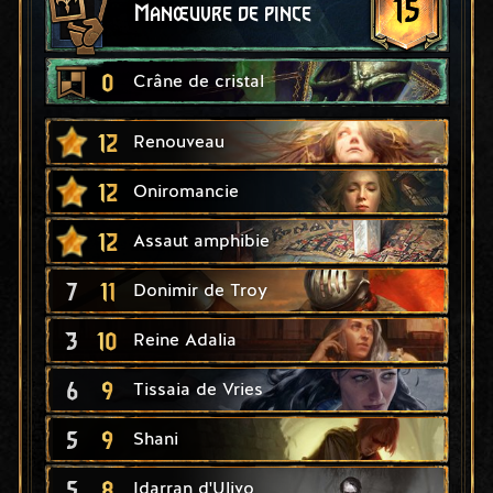
15
Manœuvre de pince
0
Crâne de cristal
12
Renouveau
12
Oniromancie
12
Assaut amphibie
7
11
Donimir de Troy
3
10
Reine Adalia
6
9
Tissaia de Vries
5
9
Shani
5
8
Idarran d'Ulivo