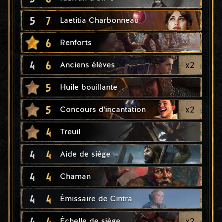
5
7
Laetitia Charbonneau
6
Renforts
4
6
x
2
Anciens élèves
5
Huile bouillante
5
x
2
Concours d'incantation
4
Treuil
4
4
Aide de siège
4
4
Chaman
4
4
Émissaire de Cintra
4
4
x
2
Échelle de siège