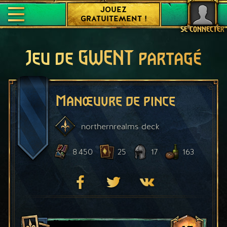
JOUEZ
GRATUITEMENT !
SE CONNECTER
Jeu de GWENT partagé
Manœuvre de pince
northernrealms
deck
8 450
25
17
163