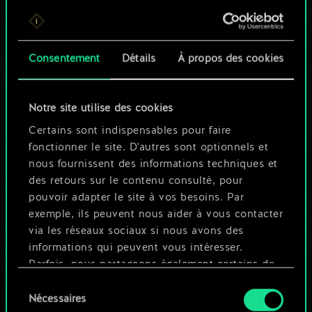
Pour l'instant, ce
n'est qu'un jeu de
Consentement
Détails
À propos des cookies
cartes partagé.
Notre site utilise des cookies
Mais cela peut être
Certains sont indispensables pour faire
tellement plus !
fonctionner le site. D'autres sont optionnels et
nous fournissent des informations techniques et
des retours sur le contenu consulté, pour
Nommer ce jeu et créer un guide
pouvoir adapter le site à vos besoins. Par
exemple, ils peuvent nous aider à vous contacter
via les réseaux sociaux si nous avons des
Modifier le jeu
informations qui peuvent vous intéresser.
Parfois, nous partageons également certains de
OU
nos cookies avec nos partenaires. Cependant,
Sélection
ces cookies optionnels ne seront appliqués
Nécessaires
du