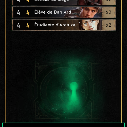
4
4
x
2
Élève de Ban Ard
4
4
x
2
Étudiante d'Aretuza