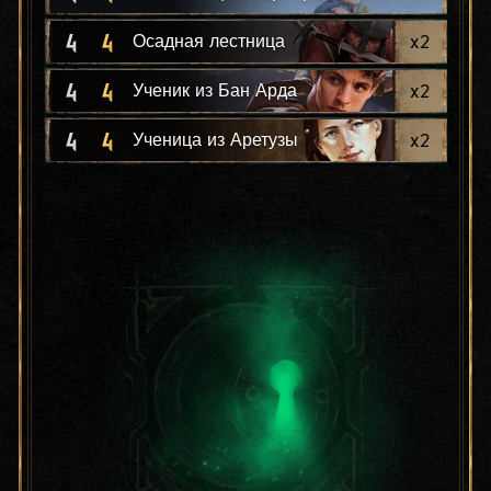
4
4
x
2
Осадная лестница
4
4
x
2
Ученик из Бан Арда
4
4
x
2
Ученица из Аретузы