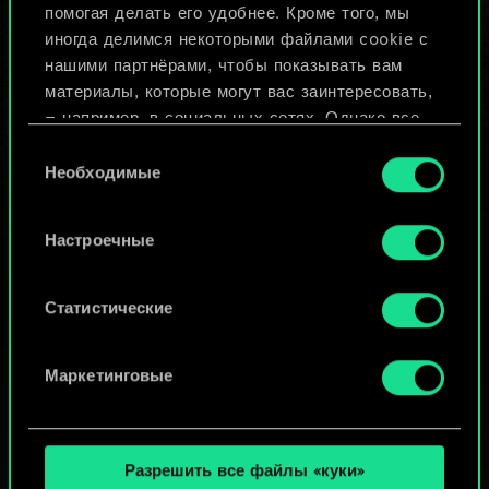
помогая делать его удобнее. Кроме того, мы
Изменить колоду
иногда делимся некоторыми файлами cookie с
нашими партнёрами, чтобы показывать вам
ИЛИ
материалы, которые могут вас заинтересовать,
— например, в социальных сетях. Однако все
опциональные файлы cookie требуют вашего
Выбор
Просмотреть колоды
разрешения.
Необходимые
согласия
Найти подробную информацию о том, как мы
Настроечные
используем ваши файлы cookie, и изменить
связанные с ними параметры можно в меню
«Настройки» ниже.
Статистические
Маркетинговые
Разрешить все файлы «куки»