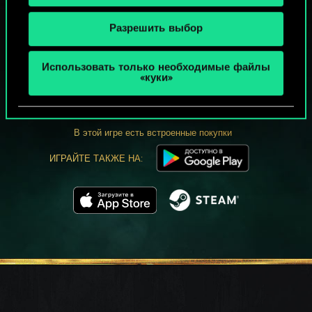
Разрешить выбор
МОЖЕТ ПАРТЕЕЧКУ В ГВИНТ?
Использовать только необходимые файлы
«куки»
ИГРАТЬ
БЕСПЛАТНО НА ПК
В этой игре есть встроенные покупки
ИГРАЙТЕ ТАКЖЕ НА: