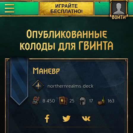
ИГРАЙТЕ
БЕСПЛАТНО!
ВОЙТИ
Опубликованные
колоды для ГВИНТА
Маневр
northernrealms
deck
8 450
25
17
163