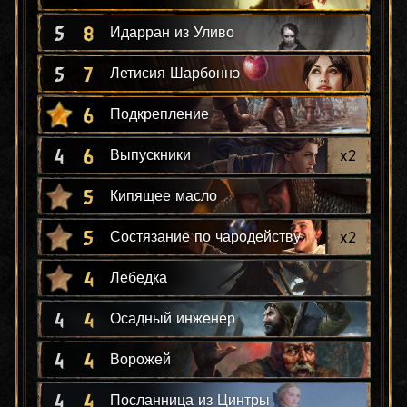
5
8
Идарран из Уливо
5
7
Летисия Шарбоннэ
6
Подкрепление
4
6
x
2
Выпускники
5
Кипящее масло
5
x
2
Состязание по чародейству
4
Лебедка
4
4
Осадный инженер
4
4
Ворожей
4
4
Посланница из Цинтры