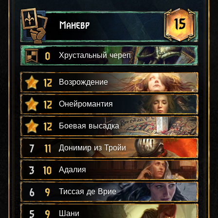
15
Маневр
0
Хрустальный череп
12
Возрождение
12
Онейромантия
12
Боевая высадка
7
11
Донимир из Тройи
3
10
Адалия
6
9
Тиссая де Врие
5
9
Шани