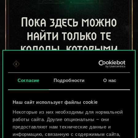
Пока здесь можно
найти только те
колоды, которыми
поделились другие
игроки.
Согласие
Подробности
О нас
Но их может быть
больше!
Наш сайт использует файлы cookie
Некоторые из них необходимы для нормальной
работы сайта. Другие опциональны — они
Назвать колоду и описать её
предоставляют нам технические данные и
информацию, связанную с содержимым сайта,