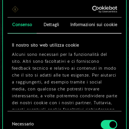
Per ora, è solo un
set di carte
Consenso
Dettagli
Informazioni sui cookie
condiviso.
Ma può diventare
Il nostro sito web utilizza cookie
Alcuni sono necessari per la funzionalità del
molto altro!
sito. Altri sono facoltativi e ci forniscono
feedback tecnico e relativo ai contenuti in modo
che il sito si adatti alle tue esigenze. Per aiutarci
Dai un nome al mazzo e crea una
a raggiungerti, ad esempio tramite i social
guida
media, con qualcosa che potresti trovare
interessante, a volte potremmo condividere parte
dei nostri cookie con i nostri partner. Tuttavia,
Modifica mazzo
questi eventuali cookie facoltativi richiederanno
la tua autorizzazione.
Selezione
OPPURE
Necessario
del