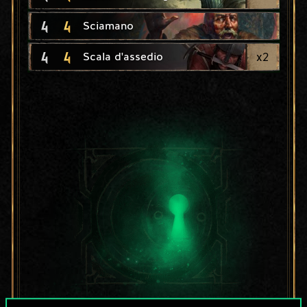
4
4
Sciamano
4
4
x
2
Scala d'assedio