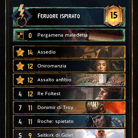
15
Fervore ispirato
0
Pergamena maledetta
14
Assedio
12
Oniromanzia
12
Assalto anfibio
4
12
Re Foltest
7
11
Donimir di Troy
4
11
Roche: spietato
5
9
Seltkirk di Gulet