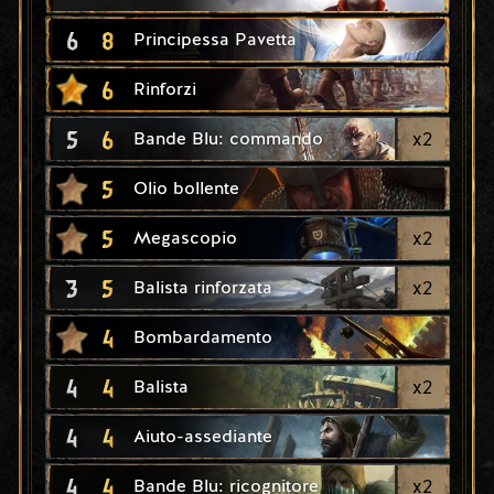
6
8
Principessa Pavetta
6
Rinforzi
5
6
x
2
Bande Blu: commando
5
Olio bollente
5
x
2
Megascopio
3
5
x
2
Balista rinforzata
4
Bombardamento
4
4
x
2
Balista
4
4
Aiuto-assediante
4
4
x
2
Bande Blu: ricognitore