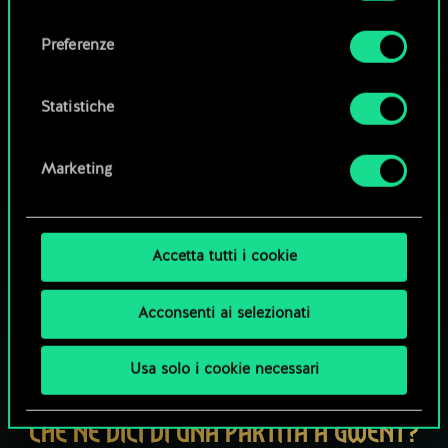
Tutti i dettagli su come utilizziamo i cookie e su
consenso
come impostare le tue preferenze sono
Esplora i mazzi della community
Preferenze
disponibili nel menu "Impostazioni" qui sotto.
Statistiche
Marketing
Accetta tutti i cookie
Acconsenti ai selezionati
Usa solo i cookie necessari
CHE NE DICI DI UNA PARTITA A GWENT?