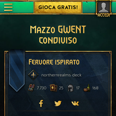
GIOCA GRATIS!
ACCEDI
Mazzo GWENT
condiviso
Fervore ispirato
northernrealms
deck
7.730
25
17
168