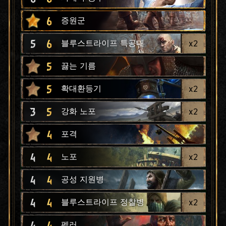
6
증원군
5
6
x
2
블루스트라이프 특공대
5
끓는 기름
5
x
2
확대환등기
3
5
x
2
강화 노포
4
포격
4
4
x
2
노포
4
4
공성 지원병
4
4
x
2
블루스트라이프 정찰병
4
4
펠러