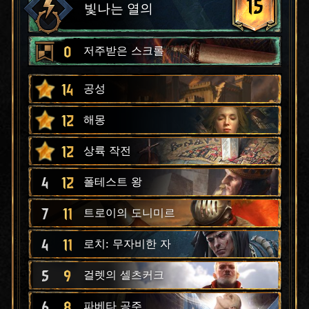
15
빛나는 열의
0
저주받은 스크롤
14
공성
12
해몽
12
상륙 작전
4
12
폴테스트 왕
7
11
트로이의 도니미르
4
11
로치: 무자비한 자
5
9
걸렛의 셀츠커크
6
8
파베타 공주