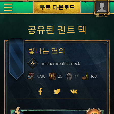
무료 다운로드
로그인
공유된 궨트 덱
빛나는 열의
northernrealms
deck
7,730
25
17
168