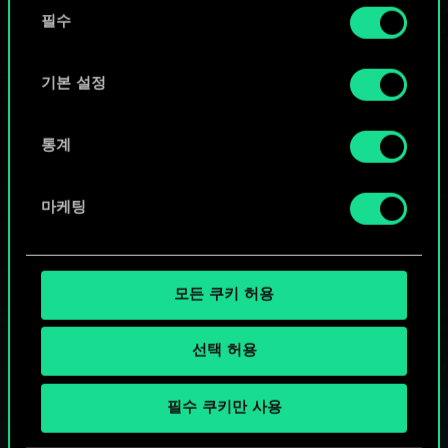
동
커뮤니티 덱 둘러보기
쿠키 사용에 관한 세부 사항이나 관련 설정은 아래의
필수
의
"Settings" 메뉴에서 확인할 수 있습니다.
선
택
기본 설정
통계
마케팅
모든 쿠키 허용
선택 허용
궨트 한 판 어떠신가요?
필수 쿠키만 사용