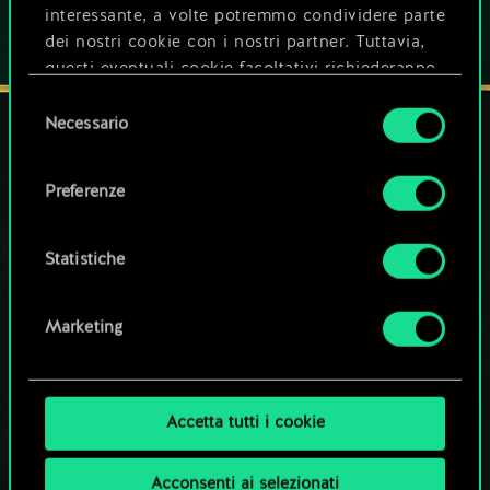
interessante, a volte potremmo condividere parte
dei nostri cookie con i nostri partner. Tuttavia,
questi eventuali cookie facoltativi richiederanno
la tua autorizzazione.
Selezione
Necessario
del
Tutti i dettagli su come utilizziamo i cookie e su
consenso
come impostare le tue preferenze sono
I NOSTRI CANALI SOCIAL
Preferenze
disponibili nel menu "Impostazioni" qui sotto.
Statistiche
Marketing
Accetta tutti i cookie
Acconsenti ai selezionati