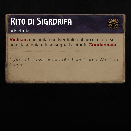
Rito di Sigrdrifa
Alchimia
Richiama
un'unità non Neutrale dal tuo cimitero su
una fila alleata e le assegna l'attributo
Condannata
.
Inginocchiatevi e implorate il perdono di Modron
Freya.