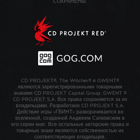
СОХРАНЕНЫ.
CD PROJEKT®, The Witcher® и GWENT®
являются зарегистрированными товарными
знаками CD PROJEKT Capital Group. GWENT ©
CD PROJEKT S.A. Все права сохраняются за их
владельцами. Разработано CD PROJEKT S.A.
Действие игры «ГВИНТ» разворачивается во
вселенной, созданной Анджеем Сапковским в
его серии книг. Все остальные авторские права и
товарные знаки являются собственностью их
соответствующих владельцев.