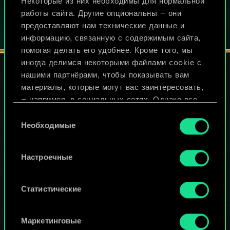
Некоторые из них необходимы для нормальной
работы сайта. Другие опциональны — они
предоставляют нам технические данные и
информацию, связанную с содержимым сайта,
помогая делать его удобнее. Кроме того, мы
иногда делимся некоторыми файлами cookie с
нашими партнёрами, чтобы показывать вам
материалы, которые могут вас заинтересовать,
СЛЕДИТЕ ЗА НАМИ
— например, в социальных сетях. Однако все
опциональные файлы cookie требуют вашего
Выбор
разрешения.
Необходимые
согласия
Найти подробную информацию о том, как мы
Настроечные
используем ваши файлы cookie, и изменить
связанные с ними параметры можно в меню
«Настройки» ниже.
Статистические
Маркетинговые