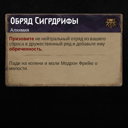
Обряд Сигрдрифы
Алхимия
Призовите
не нейтральный отряд из вашего
сброса в дружественный ряд и добавьте ему
обреченность
.
Пади на колени и моли Модрон Фрейю о
милости.