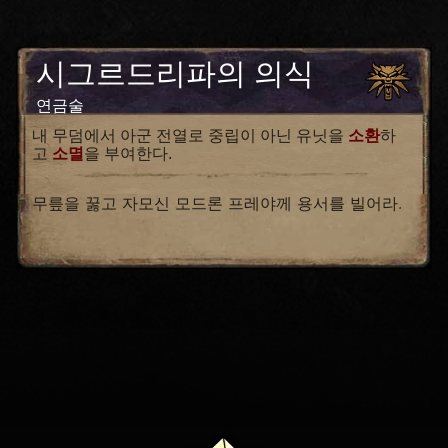
시그르드리파의 의식
연금술
내 무덤에서 아군 전열로 중립이 아닌 유닛을
소환
하
고
소멸
을 부여한다.
무릎을 꿇고 자모신 모드론 프레야께 용서를 빌어라.