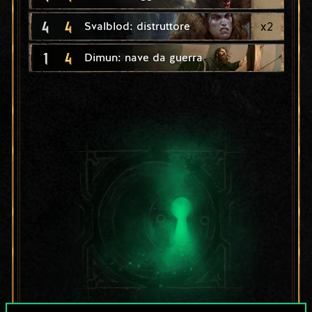
4
4
x
2
Svalblod: distruttore
1
4
Dimun: nave da guerra