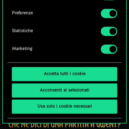
Tutti i dettagli su come utilizziamo i cookie e su
consenso
come impostare le tue preferenze sono
Esplora i mazzi della community
Preferenze
disponibili nel menu "Impostazioni" qui sotto.
Statistiche
Marketing
Accetta tutti i cookie
Acconsenti ai selezionati
Usa solo i cookie necessari
CHE NE DICI DI UNA PARTITA A GWENT?