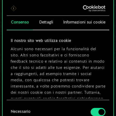
Per ora, è solo un
set di carte
Consenso
Dettagli
Informazioni sui cookie
condiviso.
Ma può diventare
Il nostro sito web utilizza cookie
Alcuni sono necessari per la funzionalità del
molto altro!
sito. Altri sono facoltativi e ci forniscono
feedback tecnico e relativo ai contenuti in modo
che il sito si adatti alle tue esigenze. Per aiutarci
Dai un nome al mazzo e crea una
a raggiungerti, ad esempio tramite i social
guida
media, con qualcosa che potresti trovare
interessante, a volte potremmo condividere parte
dei nostri cookie con i nostri partner. Tuttavia,
Modifica mazzo
questi eventuali cookie facoltativi richiederanno
la tua autorizzazione.
Selezione
OPPURE
Necessario
del