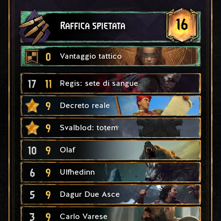
16
Raffica spietata
0
Vantaggio tattico
17
11
Regis: sete di sangue
9
Decreto reale
9
Svalblod: totem
10
9
Olaf
6
9
Ulfhedinn
5
9
Dagur Due Asce
3
9
Carlo Varese