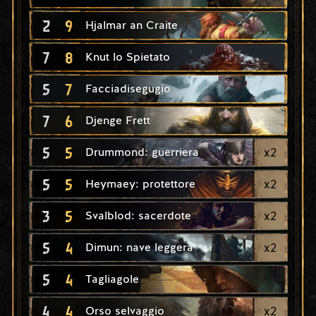
2
9
Hjalmar an Craite
7
8
Knut lo Spietato
5
7
Facciadisegugio
7
6
Djenge Frett
5
5
x
2
Drummond: guerriera
5
5
x
2
Heymaey: protettore
3
5
x
2
Svalblod: sacerdote
5
4
x
2
Dimun: nave leggera
5
4
Tagliagole
4
4
x
2
Orso selvaggio