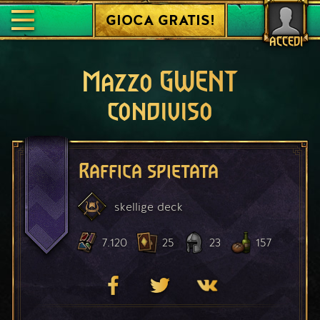
GIOCA GRATIS!
ACCEDI
Mazzo GWENT
condiviso
Raffica spietata
skellige
deck
7.120
25
23
157