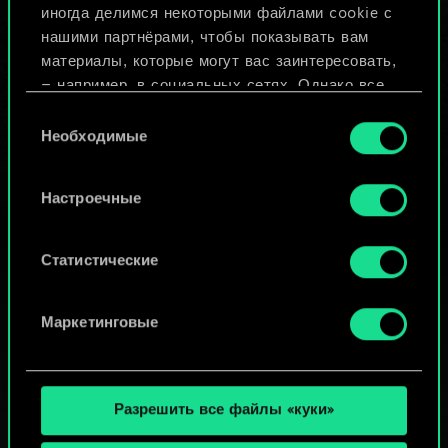
иногда делимся некоторыми файлами cookie с
ИЛИ
нашими партнёрами, чтобы показывать вам
материалы, которые могут вас заинтересовать,
— например, в социальных сетях. Однако все
Просмотреть колоды
опциональные файлы cookie требуют вашего
Выбор
разрешения.
Необходимые
согласия
Найти подробную информацию о том, как мы
Настроечные
используем ваши файлы cookie, и изменить
связанные с ними параметры можно в меню
«Настройки» ниже.
Статистические
Маркетинговые
Разрешить все файлы «куки»