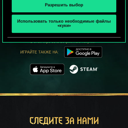
Разрешить выбор
МОЖЕТ ПАРТЕЕЧКУ В ГВИНТ?
Использовать только необходимые файлы
ИГРАТЬ
«куки»
БЕСПЛАТНО НА ПК
В этой игре есть встроенные покупки
ИГРАЙТЕ ТАКЖЕ НА:
СЛЕДИТЕ ЗА НАМИ