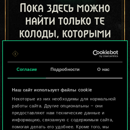
Пока здесь можно
найти только те
колоды, которыми
поделились другие
игроки.
Но их может быть
Согласие
Подробности
О нас
больше!
Наш сайт использует файлы cookie
Некоторые из них необходимы для нормальной
Назвать колоду и описать её
работы сайта. Другие опциональны — они
предоставляют нам технические данные и
информацию, связанную с содержимым сайта,
Изменить колоду
помогая делать его удобнее. Кроме того, мы