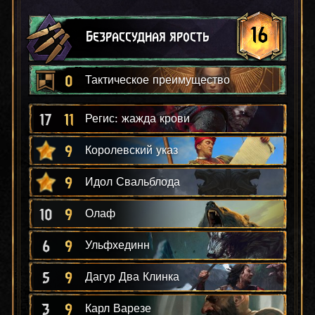
16
Безрассудная ярость
0
Тактическое преимущество
17
11
Регис: жажда крови
9
Королевский указ
9
Идол Свальблода
10
9
Олаф
6
9
Ульфхединн
5
9
Дагур Два Клинка
3
9
Карл Варезе