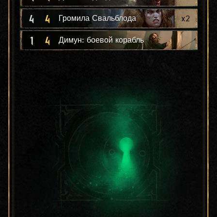
4
4
x
2
Громила Свальблода
1
4
Димун: боевой корабль