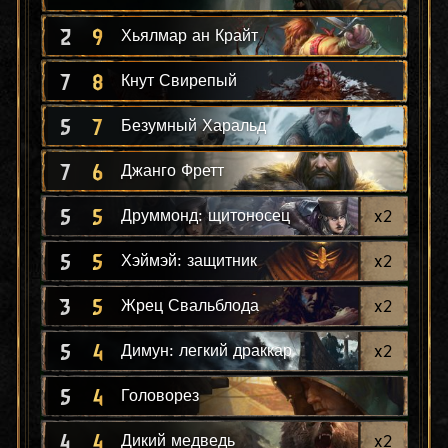
2
9
Хьялмар ан Крайт
7
8
Кнут Свирепый
5
7
Безумный Харальд
7
6
Джанго Фретт
5
5
x
2
Друммонд: щитоносец
5
5
x
2
Хэймэй: защитник
3
5
x
2
Жрец Свальблода
5
4
x
2
Димун: легкий драккар
5
4
Головорез
4
4
x
2
Дикий медведь