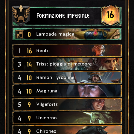
16
Formazione imperiale
0
Lampada magica
1
16
Renfri
3
14
Triss: pioggia di meteore
4
10
Ramon Tyrconnel
4
10
Magiruna
5
9
Vilgefortz
4
9
Unicorno
4
9
Chironex