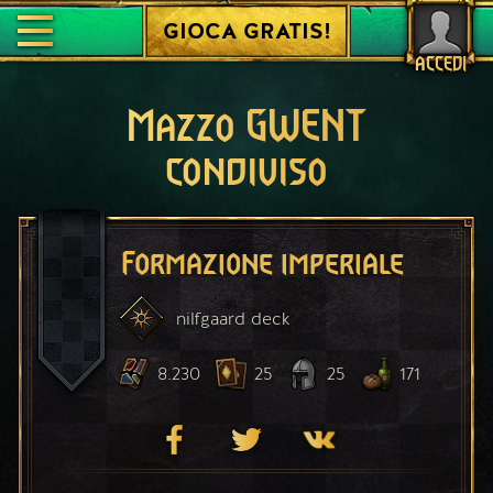
GIOCA GRATIS!
ACCEDI
Mazzo GWENT
condiviso
Formazione imperiale
nilfgaard
deck
8.230
25
25
171