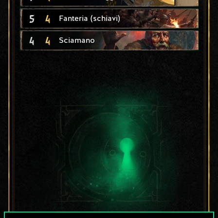
5
4
Fanteria (schiavi)
4
4
Sciamano