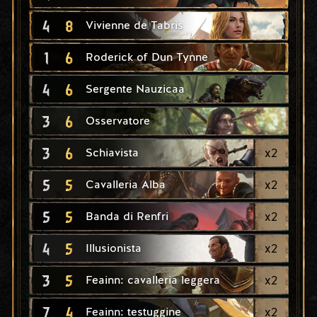
4
8
Vivienne de Tabris
1
6
Roderick of Dun Tynne
4
6
Sergente Nauzicaa
3
6
Osservatore
3
6
x
2
Schiavista
5
5
x
2
Cavalleria Alba
5
5
x
2
Banda di Renfri
4
5
x
2
Illusionista
3
5
x
2
Feainn: cavalleria leggera
7
4
x
2
Feainn: testuggine