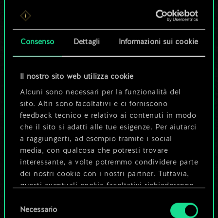
Per ora, è solo un
set di carte
Consenso
Dettagli
Informazioni sui cookie
condiviso.
Ma può diventare
Il nostro sito web utilizza cookie
Alcuni sono necessari per la funzionalità del
molto altro!
sito. Altri sono facoltativi e ci forniscono
feedback tecnico e relativo ai contenuti in modo
che il sito si adatti alle tue esigenze. Per aiutarci
Dai un nome al mazzo e crea una
a raggiungerti, ad esempio tramite i social
guida
media, con qualcosa che potresti trovare
interessante, a volte potremmo condividere parte
dei nostri cookie con i nostri partner. Tuttavia,
Modifica mazzo
questi eventuali cookie facoltativi richiederanno
la tua autorizzazione.
Selezione
OPPURE
Necessario
del