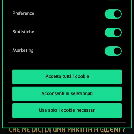
Tutti i dettagli su come utilizziamo i cookie e su
consenso
come impostare le tue preferenze sono
Esplora i mazzi della community
Preferenze
disponibili nel menu "Impostazioni" qui sotto.
Statistiche
Marketing
Accetta tutti i cookie
Acconsenti ai selezionati
Usa solo i cookie necessari
CHE NE DICI DI UNA PARTITA A GWENT?