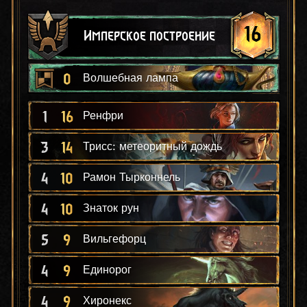
16
Имперское построение
0
Волшебная лампа
1
16
Ренфри
3
14
Трисс: метеоритный дождь
4
10
Рамон Тырконнель
4
10
Знаток рун
5
9
Вильгефорц
4
9
Единорог
4
9
Хиронекс