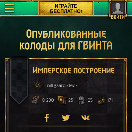
ИГРАЙТЕ
БЕСПЛАТНО!
ВОЙТИ
Опубликованные
колоды для ГВИНТА
Имперское построение
nilfgaard
deck
8 230
25
25
171