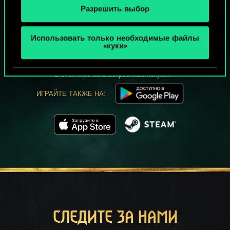
Разрешить выбор
МОЖЕТ ПАРТЕЕЧКУ В ГВИНТ?
Использовать только необходимые файлы
ИГРАТЬ
«куки»
БЕСПЛАТНО НА ПК
В этой игре есть встроенные покупки
ИГРАЙТЕ ТАКЖЕ НА:
СЛЕДИТЕ ЗА НАМИ