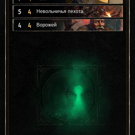
5
4
Невольничья пехота
4
4
Ворожей