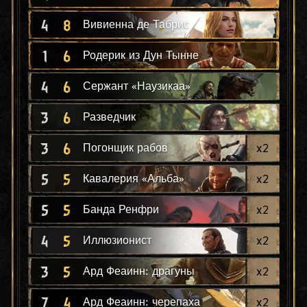
4
8
Вивиенна де Табрис
1
6
Родерик из Дун Тынне
4
6
Сержант «Наузикаа»
3
6
Разведчик
3
6
x
2
Погонщик рабов
5
5
x
2
Кавалерия «Альба»
5
5
x
2
Банда Ренфри
4
5
x
2
Иллюзионист
3
5
x
2
Ард Феаинн: драгуны
7
4
x
2
Ард Феаинн: черепаха