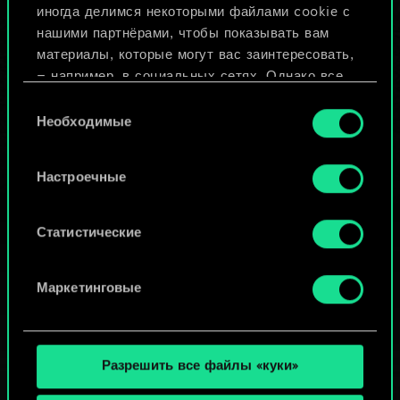
иногда делимся некоторыми файлами cookie с
ИЛИ
нашими партнёрами, чтобы показывать вам
материалы, которые могут вас заинтересовать,
— например, в социальных сетях. Однако все
Просмотреть колоды
опциональные файлы cookie требуют вашего
Выбор
разрешения.
Необходимые
согласия
Найти подробную информацию о том, как мы
Настроечные
используем ваши файлы cookie, и изменить
связанные с ними параметры можно в меню
«Настройки» ниже.
Статистические
Маркетинговые
Разрешить все файлы «куки»