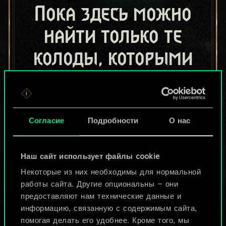
Пока здесь можно
найти только те
колоды, которыми
поделились другие
игроки.
Но их может быть
Согласие
Подробности
О нас
больше!
Наш сайт использует файлы cookie
Некоторые из них необходимы для нормальной
Назвать колоду и описать её
работы сайта. Другие опциональны — они
предоставляют нам технические данные и
информацию, связанную с содержимым сайта,
Изменить колоду
помогая делать его удобнее. Кроме того, мы