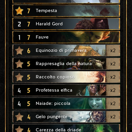
7
Tempesta
2
7
Harald Gord
1
7
Fauve
6
x
2
Equinozio di primavera
5
x
2
Rappresaglia della natura
5
x
2
Raccolto copioso
4
5
x
2
Profetessa elfica
4
5
x
2
Naiade: piccola
4
x
2
Gelo pungente
4
Carezza della driade