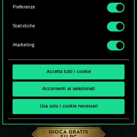
come impostare le tue preferenze sono
Preferenze
disponibili nel menu "Impostazioni" qui sotto.
Statistiche
Marketing
Accetta tutti i cookie
Acconsenti ai selezionati
Usa solo i cookie necessari
CHE NE DICI DI UNA PARTITA A GWENT?
GIOCA GRATIS
SU PC