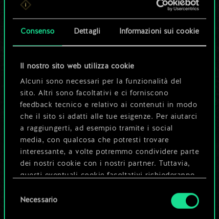
set di carte
condiviso.
Consenso
Dettagli
Informazioni sui cookie
Ma può diventare
Il nostro sito web utilizza cookie
molto altro!
Alcuni sono necessari per la funzionalità del
sito. Altri sono facoltativi e ci forniscono
feedback tecnico e relativo ai contenuti in modo
Dai un nome al mazzo e crea una
che il sito si adatti alle tue esigenze. Per aiutarci
guida
a raggiungerti, ad esempio tramite i social
media, con qualcosa che potresti trovare
interessante, a volte potremmo condividere parte
Modifica mazzo
dei nostri cookie con i nostri partner. Tuttavia,
questi eventuali cookie facoltativi richiederanno
OPPURE
la tua autorizzazione.
Selezione
Necessario
del
Tutti i dettagli su come utilizziamo i cookie e su
consenso
Esplora i mazzi della community