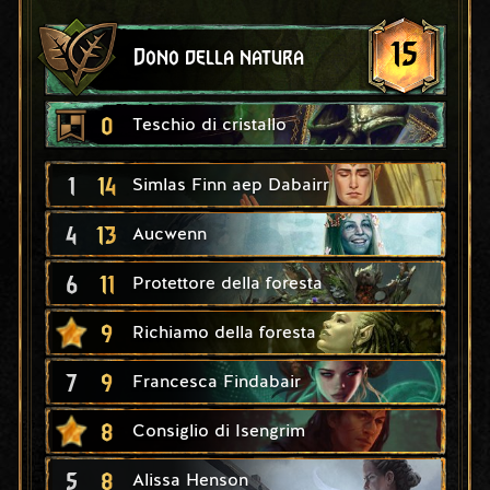
15
Dono della natura
0
Teschio di cristallo
1
14
Simlas Finn aep Dabairr
4
13
Aucwenn
6
11
Protettore della foresta
9
Richiamo della foresta
7
9
Francesca Findabair
8
Consiglio di Isengrim
5
8
Alissa Henson