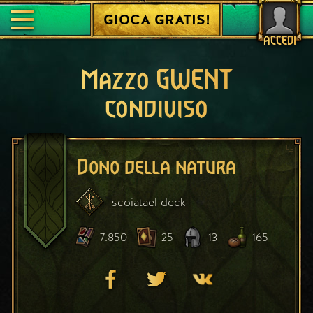
GIOCA GRATIS!
ACCEDI
Mazzo GWENT
condiviso
Dono della natura
scoiatael
deck
7.850
25
13
165