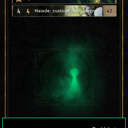
4
4
x
2
Naiade: custode dello stagno
Per ora, è solo un