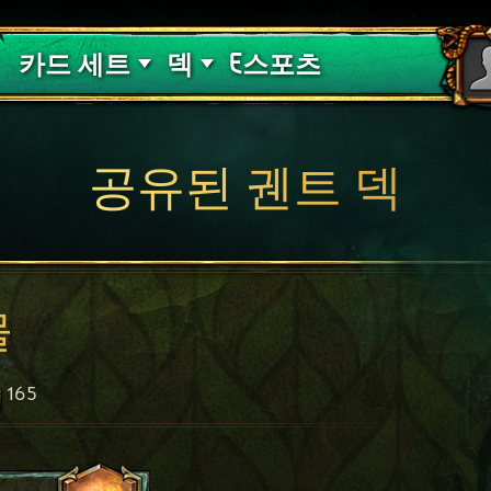
핏빛 저주
덱 가이드
카드 세트
덱
E스포츠
공유된 궨트 덱
물
165