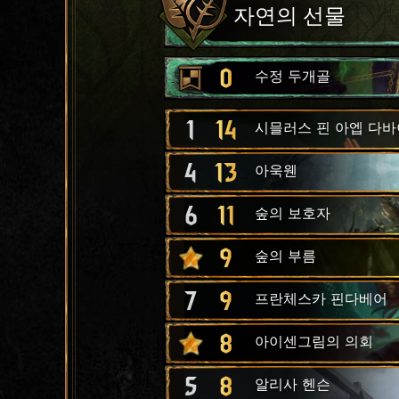
자연의 선물
0
수정 두개골
1
14
시믈러스 핀 아엡 다
4
13
아욱웬
6
11
숲의 보호자
9
숲의 부름
7
9
프란체스카 핀다베어
8
아이센그림의 의회
5
8
알리사 헨슨