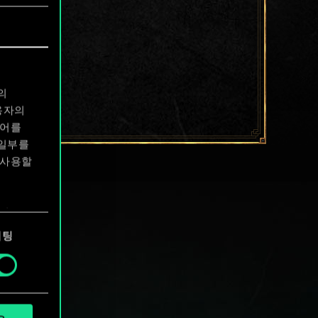
의
용자의
디어를
 일부를
 사용할
에서
케팅