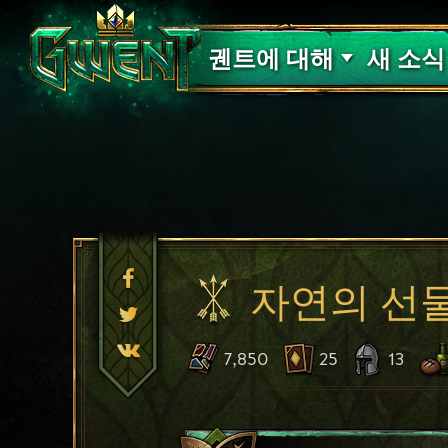
고객 지원
궨트에 대해
새 소식
자연의 선
7,850
25
13