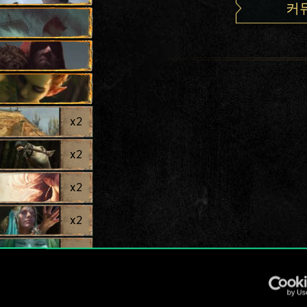
커
x
2
x
2
x
2
x
2
x
2
x
2