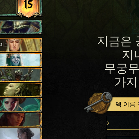
15
지금은 
바이르
지
무궁무
가지
덱 이름