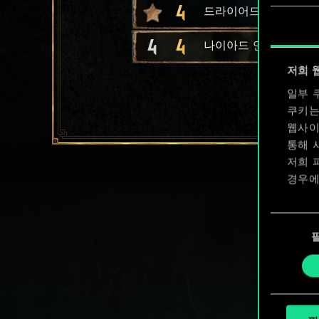
4
드라이어드의 가호
4
4
나이아드 연못지기
저희 
일부 
쿠키는
웹사이
통해 
저희 
경우에
쿠키 
동
확인할
의
선
택