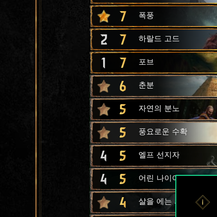
7
폭풍
2
7
하랄드 고드
1
7
포브
6
춘분
5
자연의 분노
5
풍요로운 수확
4
5
엘프 선지자
4
5
어린 나이아드
4
살을 에는 서리