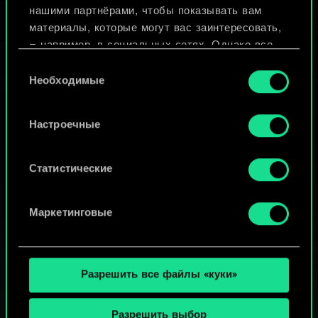
нашими партнёрами, чтобы показывать вам
материалы, которые могут вас заинтересовать,
Просмотреть колоды
— например, в социальных сетях. Однако все
опциональные файлы cookie требуют вашего
Выбор
разрешения.
Необходимые
согласия
Найти подробную информацию о том, как мы
Настроечные
используем ваши файлы cookie, и изменить
связанные с ними параметры можно в меню
«Настройки» ниже.
Статистические
Маркетинговые
Разрешить все файлы «куки»
Разрешить выбор