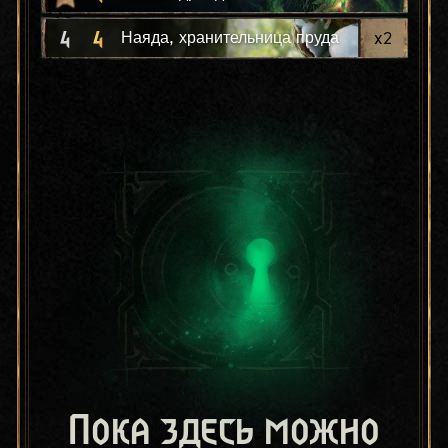
4
4
x
2
Наяда, хранительница пруда
Пока здесь можно