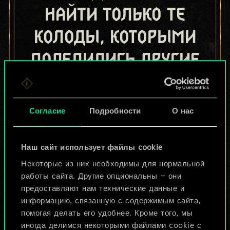
найти только те
колоды, которыми
поделились другие
игроки.
Но их может быть
Согласие
Подробности
О нас
больше!
Наш сайт использует файлы cookie
Назвать колоду и описать её
Некоторые из них необходимы для нормальной
работы сайта. Другие опциональны — они
предоставляют нам технические данные и
Изменить колоду
информацию, связанную с содержимым сайта,
помогая делать его удобнее. Кроме того, мы
ИЛИ
иногда делимся некоторыми файлами cookie с