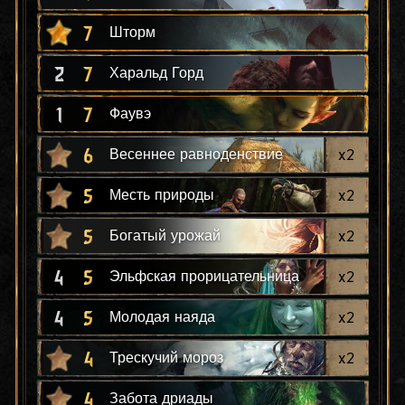
7
Шторм
2
7
Харальд Горд
1
7
Фаувэ
6
x
2
Весеннее равноденствие
5
x
2
Месть природы
5
x
2
Богатый урожай
4
5
x
2
Эльфская прорицательница
4
5
x
2
Молодая наяда
4
x
2
Трескучий мороз
4
Забота дриады