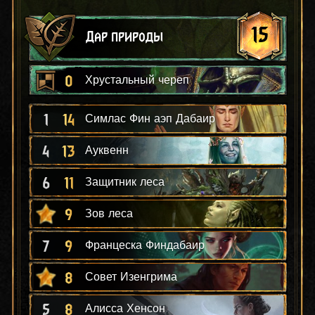
15
Дар природы
0
Хрустальный череп
1
14
Симлас Фин аэп Дабаир
4
13
Ауквенн
6
11
Защитник леса
9
Зов леса
7
9
Францеска Финдабаир
8
Совет Изенгрима
5
8
Алисса Хенсон