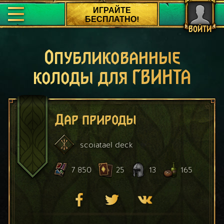
ИГРАЙТЕ
БЕСПЛАТНО!
ВОЙТИ
Опубликованные
колоды для ГВИНТА
Дар природы
scoiatael
deck
7 850
25
13
165