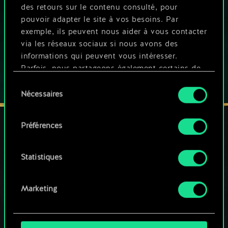
des retours sur le contenu consulté, pour
Ce jeu propose des achats intégrés
pouvoir adapter le site à vos besoins. Par
JOUEZ AUSSI SUR :
exemple, ils peuvent nous aider à vous contacter
via les réseaux sociaux si nous avons des
informations qui peuvent vous intéresser.
Parfois, nous partageons également certains de
nos cookies avec nos partenaires. Cependant,
Sélection
ces cookies optionnels ne seront appliqués
Nécessaires
du
qu'avec votre permission.
consentement
Préférences
Vous pouvez consulter tous les détails sur notre
utilisation des cookies et modifier vos
RESTEZ CONNECTÉ(E)
préférences dans le menu "Paramètres" ci-
Statistiques
dessous.
Marketing