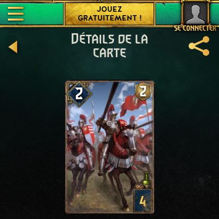
JOUEZ
GRATUITEMENT !
SE CONNECTER
Détails de la
carte
2
2
4