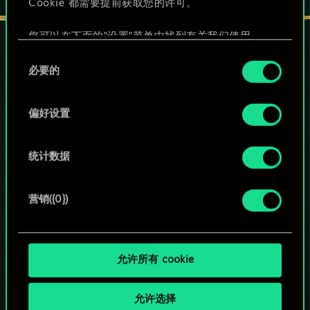
Cookie 都需要提前获取您的许可。
您可以在下面的"设置"菜单中找到有关我们使用
Cookie 的所有详细信息，并调整您对 Cookie 的偏
同
好。一旦您了解了其中的内容并准备好继续，请点
必要的
意
保持联络
击"确定"。
选
择
偏好设置
统计数据
营销({0})
允许所有 cookie
允许选择