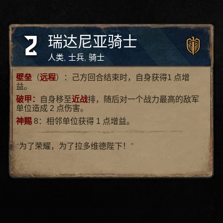
2
瑞达尼亚骑士
人类, 士兵, 骑士
壁垒
（
远程
）：己方回合结束时，自身获得1 点增
益。
破甲：
自身移至
近战
排，随后对一个战力最高的敌军
单位造成 2 点伤害。
神赐
8：相邻单位获得 1 点增益。
“为了荣耀，为了拉多维德陛下！”