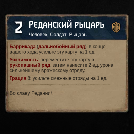
2
Реданский рыцарь
Человек, Солдат, Рыцарь
Баррикада
(
дальнобойный ряд
): в конце
вашего хода усильте эту карту на 1 ед.
Уязвимость
: переместите эту карту в
рукопашный ряд
, затем нанесите 2 ед. урона
сильнейшему вражескому отряду.
Грация
8: усильте смежные отряды на 1 ед.
Во славу Редании!