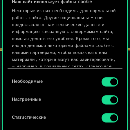
Наш сайт использует файлы cookie
ИГРАЙТЕ ТАКЖЕ НА:
Некоторые из них необходимы для нормальной
работы сайта. Другие опциональны — они
предоставляют нам технические данные и
информацию, связанную с содержимым сайта,
помогая делать его удобнее. Кроме того, мы
иногда делимся некоторыми файлами cookie с
нашими партнёрами, чтобы показывать вам
материалы, которые могут вас заинтересовать,
— например, в социальных сетях. Однако все
опциональные файлы cookie требуют вашего
СЛЕДИТЕ ЗА НАМИ
Выбор
разрешения.
Необходимые
согласия
Найти подробную информацию о том, как мы
Настроечные
используем ваши файлы cookie, и изменить
связанные с ними параметры можно в меню
«Настройки» ниже.
Статистические