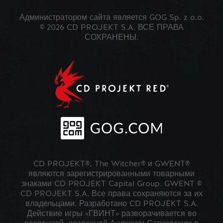
Администратором сайта является GOG Sp. z o.o.
© 2026 CD PROJEKT S.A. ВСЕ ПРАВА
СОХРАНЕНЫ.
CD PROJEKT®, The Witcher® и GWENT®
являются зарегистрированными товарными
знаками CD PROJEKT Capital Group. GWENT ©
CD PROJEKT S.A. Все права сохраняются за их
владельцами. Разработано CD PROJEKT S.A.
Действие игры «ГВИНТ» разворачивается во