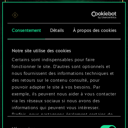
Pour l'instant, ce
Consentement
Détails
À propos des cookies
n'est qu'un jeu de
cartes partagé.
Notre site utilise des cookies
Mais cela peut être
Certains sont indispensables pour faire
fonctionner le site. D'autres sont optionnels et
tellement plus !
nous fournissent des informations techniques et
des retours sur le contenu consulté, pour
pouvoir adapter le site à vos besoins. Par
Nommer ce jeu et créer un guide
exemple, ils peuvent nous aider à vous contacter
via les réseaux sociaux si nous avons des
informations qui peuvent vous intéresser.
Modifier le jeu
Parfois, nous partageons également certains de
nos cookies avec nos partenaires. Cependant,
Sélection