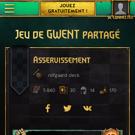
JOUEZ
GRATUITEMENT !
SE CONNECTER
Jeu de GWENT partagé
Asservissement
nilfgaard
deck
5 840
30
14
170