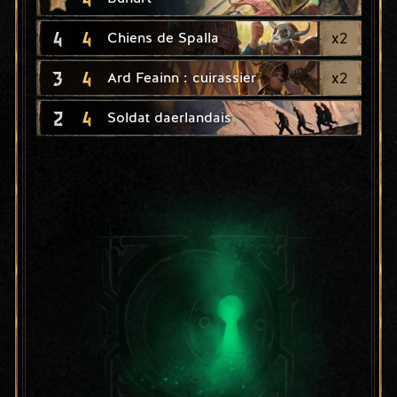
4
4
x
2
Chiens de Spalla
3
4
x
2
Ard Feainn : cuirassier
2
4
Soldat daerlandais