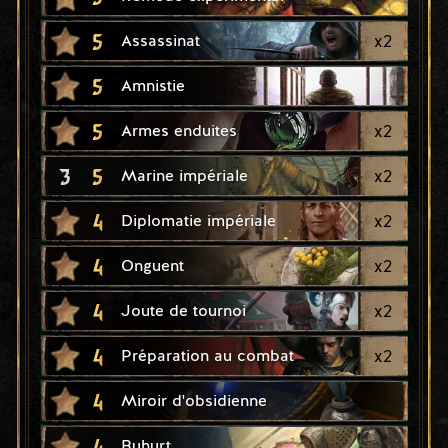
5
x
2
Assassinat
5
Amnistie
5
x
2
Armes enduites
3
5
x
2
Marine impériale
4
x
2
Diplomatie impériale
4
x
2
Onguent
4
x
2
Joute de tournoi
4
x
2
Préparation au combat
4
Miroir d'obsidienne
4
Buhurt