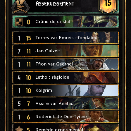
15
Asservissement
0
Crâne de cristal
1
15
Torres var Emreis : fondateur
7
11
Jan Calveit
1
11
Ffion var Gaernel
4
10
Letho : régicide
1
10
Kolgrim
5
7
Assire var Anahid
1
6
Roderick de Dun Tynne
5
Remède expérimental