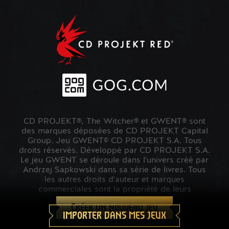
CD PROJEKT®, The Witcher® et GWENT® sont
des marques déposées de CD PROJEKT Capital
Group. Jeu GWENT© CD PROJEKT S.A. Tous
droits réservés. Développé par CD PROJEKT S.A.
Le jeu GWENT se déroule dans l'univers créé par
Andrzej Sapkowski dans sa série de livres. Tous
les autres droits d'auteur et marques
commerciales sont la propriété de leurs
propriétaires respectifs.
Créer un nouveau jeu
IMPORTER DANS MES JEUX