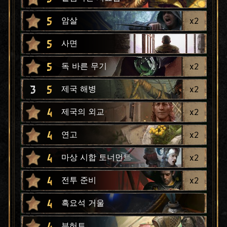
5
x
2
암살
5
사면
5
x
2
독 바른 무기
3
5
x
2
제국 해병
4
x
2
제국의 외교
4
x
2
연고
4
x
2
마상 시합 토너먼트
4
x
2
전투 준비
4
흑요석 거울
4
부허트