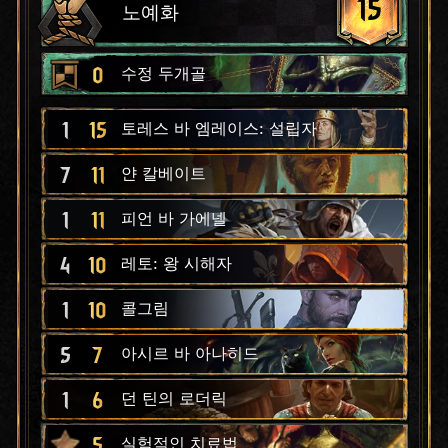
15
노예화
0
수정 두개골
1
15
토레스 바 엠레이스: 설립자
7
11
얀 칼베이트
1
11
피언 바 가에넬
4
10
레토: 왕 시해자
1
10
콜그림
5
7
아시르 바 아나히드
1
6
던 틴의 로더릭
5
실험적인 치료법