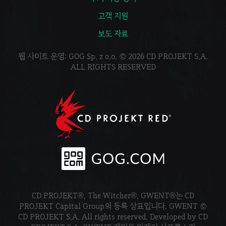
고객 지원
보도 자료
웹 사이트 운영: GOG Sp. z o.o. © 2026 CD PROJEKT S.A.
ALL RIGHTS RESERVED
CD PROJEKT®, The Witcher®, GWENT®는 CD
PROJEKT Capital Group의 등록 상표입니다. GWENT ©
CD PROJEKT S.A. All rights reserved. Developed by CD