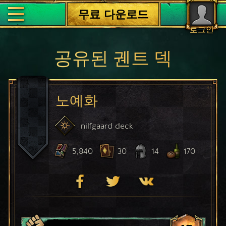
무료 다운로드
로그인
공유된 궨트 덱
노예화
nilfgaard
deck
5,840
30
14
170