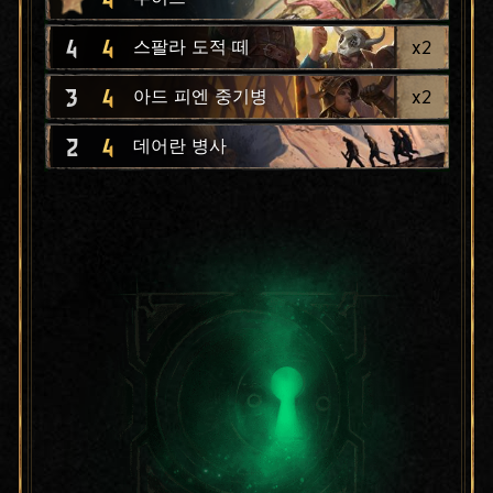
4
4
x
2
스팔라 도적 떼
3
4
x
2
아드 피엔 중기병
2
4
데어란 병사