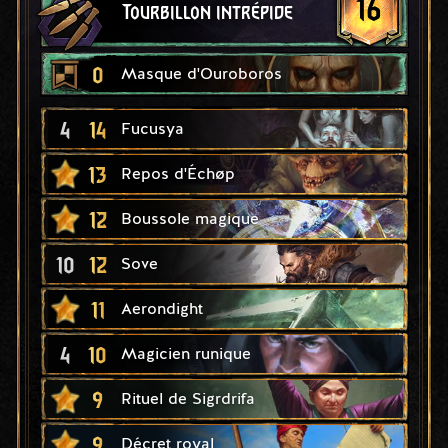
16
Tourbillon intrépide
0
Masque d'Ouroboros
4
14
Fucusya
13
Repos d'Échøp
12
Boussole magique
10
12
Sove
11
Aerondight
4
10
Magicien runique
9
Rituel de Sigrdrifa
9
Décret royal