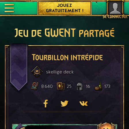
JOUEZ
GRATUITEMENT !
SE CONNECTER
Jeu de GWENT partagé
Tourbillon intrépide
skellige
deck
8 640
25
16
173