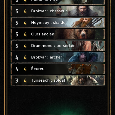
5
4
Brokvar : chasseur
5
4
Heymaey : skalde
5
4
Ours ancien
5
4
Drummond : berserker
4
4
Brokvar : archer
4
4
Écureuil
3
4
Tuirseach : soldat