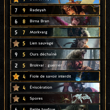
7
9
Radeyah
6
8
Birna Bran
5
7
Morkvarg
5
Lien sauvage
9
5
Ours déchaîné
2
5
Brokvar : guerrier
4
Fiole de savoir interdit
4
Éviscération
4
Spores
6
4
Petite havfrue