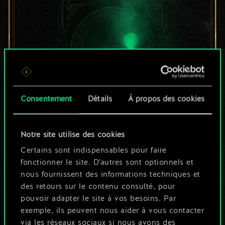
Consentement
Détails
À propos des cookies
Pour l'instant, ce
Notre site utilise des cookies
n'est qu'un jeu de
Certains sont indispensables pour faire
fonctionner le site. D'autres sont optionnels et
cartes partagé.
nous fournissent des informations techniques et
des retours sur le contenu consulté, pour
Mais cela peut être
pouvoir adapter le site à vos besoins. Par
exemple, ils peuvent nous aider à vous contacter
tellement plus !
via les réseaux sociaux si nous avons des