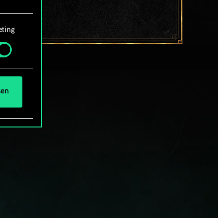
ting
 Menü
und
sen