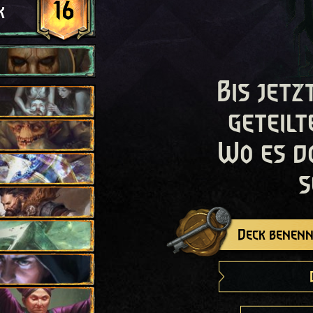
16
k
Bis jetz
geteilt
Wo es d
s
Deck benenn