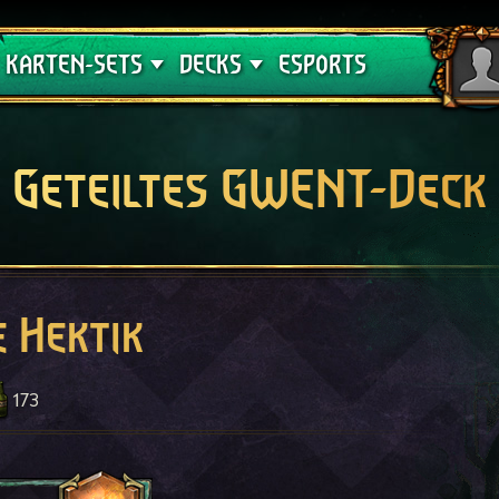
Crimson Curse
Deck-Leitfäden
KARTEN-SETS
DECKS
ESPORTS
Geteiltes GWENT-Deck
 Hektik
173