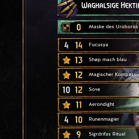
Waghalsige Hekti
0
Maske des Uroboros
4
14
Fucusya
13
Shøp mach blau
12
Magischer Kompass
10
12
Sove
11
Aerondight
4
10
Runenmagier
9
Sigrdrifas Ritual