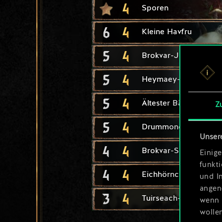
4
Sporen
6
4
Kleine Havfru
5
4
Brokvar-Jäger
5
4
Heymaey-Skalde
5
4
Ältester Bär
Z
5
4
Drummond-Berserke
Unser
4
4
Brokvar-Schütze
Einige
funkt
4
4
Eichhörnchen
und I
angen
3
4
Tuirseach-Plänkler
wenn 
wolle