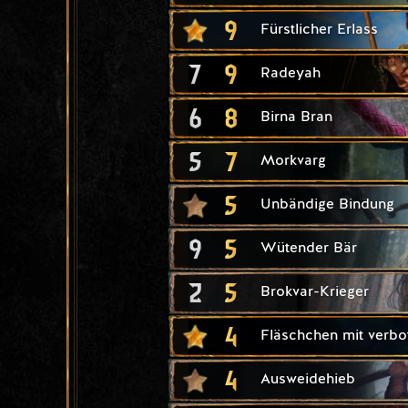
9
Fürstlicher Erlass
7
9
Radeyah
6
8
Birna Bran
5
7
Morkvarg
5
Unbändige Bindung
9
5
Wütender Bär
2
5
Brokvar-Krieger
4
Fläschchen mit verb
4
Ausweidehieb