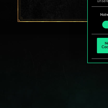
unsere
aller
Einwillig
Not
Alle 
„Einst
um da
N
Coo