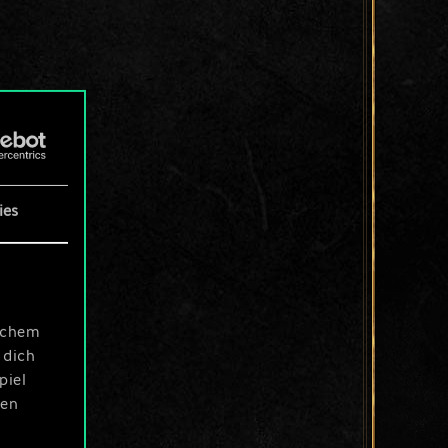
ies
ischem
 dich
piel
len