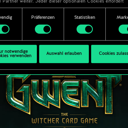
 Partner weiter. Jeder dieser optionalen Cookies erfordert
dings deine Zustimmung.
ungsauswahl
wendig
Präferenzen
Statistiken
Marke
Details zu unserer Nutzung von Cookies findest du unten im
ellungen“, wo du, falls gewünscht, auch alle Einstellungen r
s Thema Cookies ändern kannst.
ur notwendige
Auswahl erlauben
Cookies zulas
kies verwenden