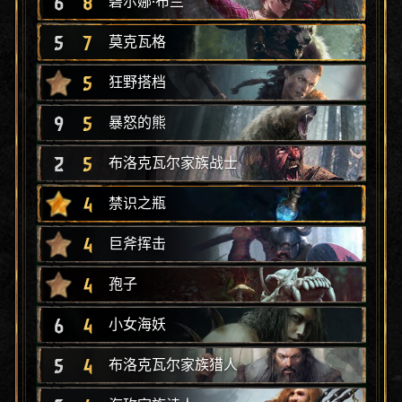
6
8
碧尔娜·布兰
5
7
莫克瓦格
5
狂野搭档
9
5
暴怒的熊
2
5
布洛克瓦尔家族战士
4
禁识之瓶
4
巨斧挥击
4
孢子
6
4
小女海妖
5
4
布洛克瓦尔家族猎人