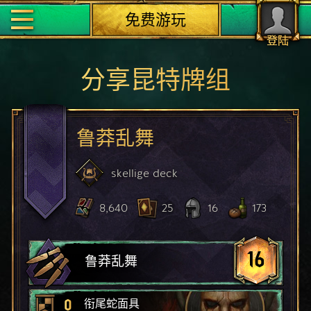
免费游玩
登陆
分享昆特牌组
鲁莽乱舞
skellige
deck
8,640
25
16
173
16
鲁莽乱舞
0
衔尾蛇面具