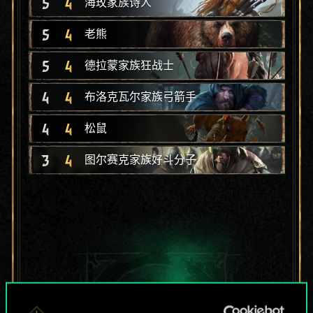
5
4
海玫家族诗人
5
4
老熊
5
4
德拉蒙家族狂战士
4
4
布洛克瓦尔家族弓箭手
4
4
松鼠
3
4
图尔赛克家族好斗分子