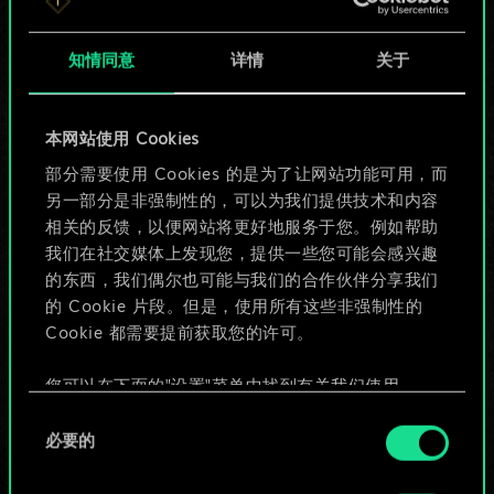
知情同意
详情
关于
本网站使用 Cookies
部分需要使用 Cookies 的是为了让网站功能可用，而
目前只是分享了一套
另一部分是非强制性的，可以为我们提供技术和内容
相关的反馈，以便网站将更好地服务于您。例如帮助
牌，但能做的不止这
我们在社交媒体上发现您，提供一些您可能会感兴趣
些！
的东西，我们偶尔也可能与我们的合作伙伴分享我们
的 Cookie 片段。但是，使用所有这些非强制性的
Cookie 都需要提前获取您的许可。
给牌组命名并撰写攻略
您可以在下面的"设置"菜单中找到有关我们使用
Cookie 的所有详细信息，并调整您对 Cookie 的偏
同
编辑牌组
好。一旦您了解了其中的内容并准备好继续，请点
必要的
意
击"确定"。
选