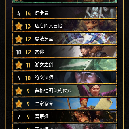
4
14
佛卡夏
13
店店的大冒险
12
魔法罗盘
10
12
索佛
11
湖女之剑
4
10
符文法师
9
茜格德莉法的仪式
9
皇家谕令
7
9
雷蒂娅