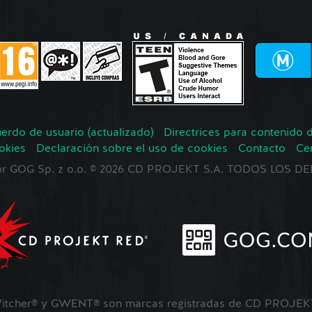
erdo de usuario (actualizado)
Directrices para contenido 
okies
Declaración sobre el uso de cookies
Contacto
Ce
 por GOG Sp. z o.o. © 2026 CD PROJEKT S.A. TODOS LOS
tcher® y GWENT® son marcas registradas de CD PROJEKT 