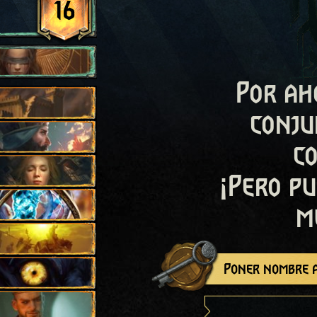
16
Por ah
conju
c
¡Pero pu
m
Poner nombre a