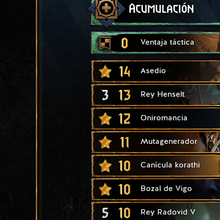
Acumulación
0
Ventaja táctica
14
Asedio
3
13
Rey Henselt
12
Oniromancia
11
Mutagenerador
10
Canícula korathi
10
Bozal de Vigo
5
10
Rey Radovid V