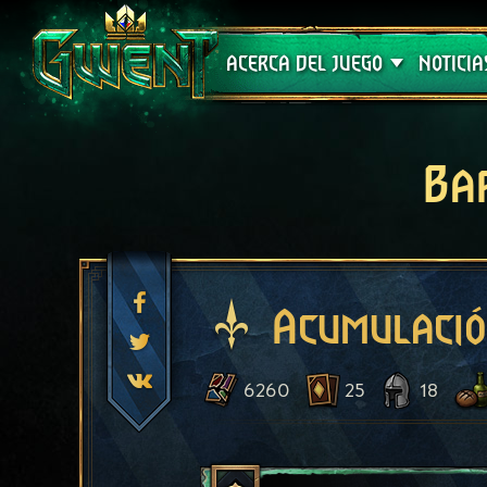
Soporte técnico
ACERCA DEL JUEGO
NOTICIA
Ba
Acumulaci
6260
25
18