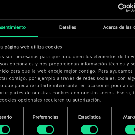
sentimiento
Detalles
Acerca de las 
a página web utiliza cookies
as son necesarias para que funcionen los elementos de la w
 son opcionales y nos proporcionan información técnica y so
nido para que la web encaje mejor contigo. Para ayudarnos 
tar contigo, por ejemplo a través de redes sociales, con alg
ro que pueda resultarte interesante, en ocasiones podríamos
tir partes de nuestras cookies con nuestro socios. Eso sí, 
cookies opcionales requieren tu autorización.
rarás todos los detalles sobre nuestro uso de las cookies y
esario
Preferencias
Estadística
Marke
 modificar tus preferencias al respecto en el menú «Ajustes
miento
bajo.