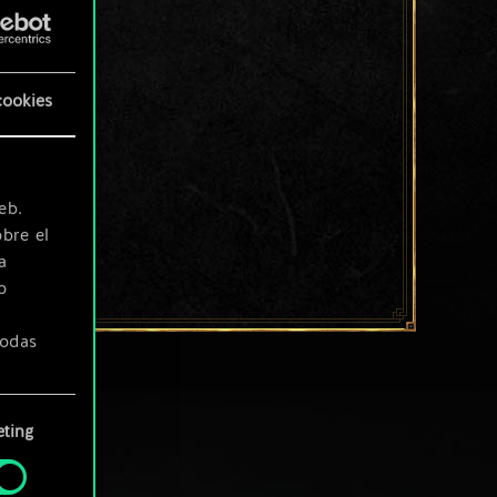
cookies
eb.
bre el
a
o
todas
ting
» de