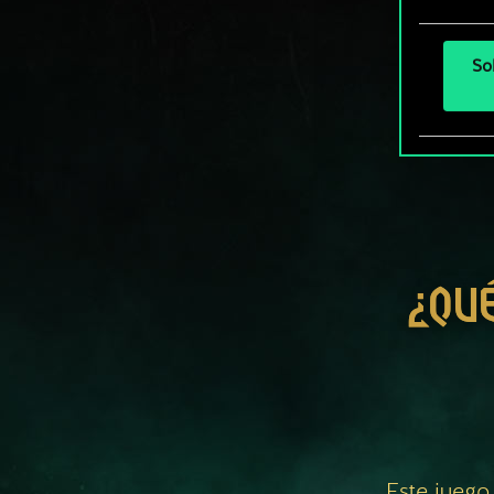
So
¿QU
Este juego