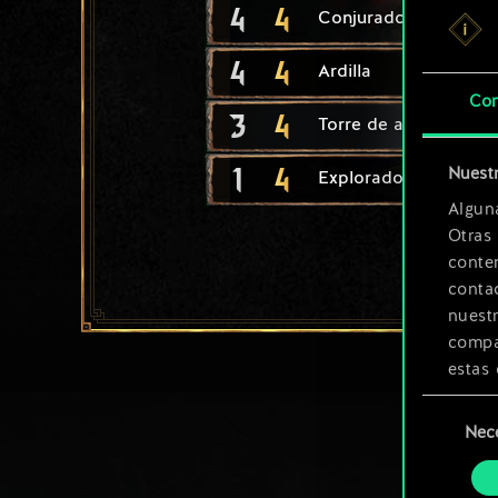
4
4
Conjurador
4
4
Ardilla
Con
3
4
Torre de asedio
1
4
Nuestr
Explorador del Grifo
Algun
Otras
conte
contac
nuest
compar
estas 
Selección
Encont
Nec
de
podrás
consenti
más a