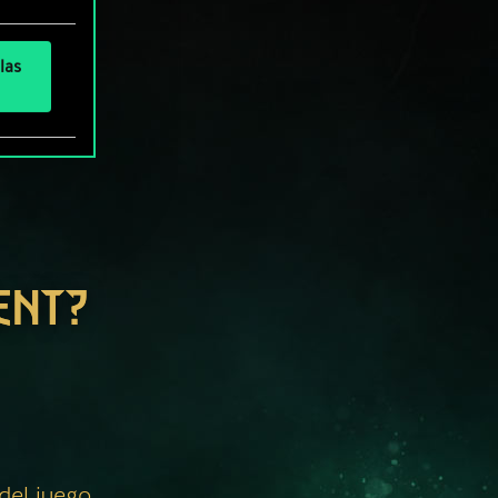
las
ENT?
 del juego