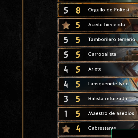
5
8
Orgullo de Foltest
5
Aceite hirviendo
5
5
Tamborilero temerio
5
5
Carrobalista
4
5
Ariete
4
5
Lansquenete lyrio
3
5
Balista reforzada
1
5
Maestro de asedios
4
Cabrestante