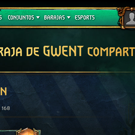
Crimson Curse
Guías de barajas
S
CONJUNTOS
BARAJAS
ESPORTS
raja de GWENT compart
ón
168