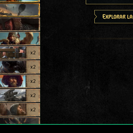
Explorar la
x
2
x
2
x
2
x
2
x
2