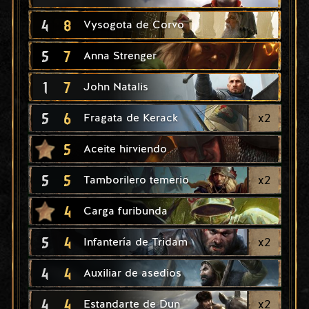
4
8
Vysogota de Corvo
5
7
Anna Strenger
1
7
John Natalis
5
6
x
2
Fragata de Kerack
5
Aceite hirviendo
5
5
x
2
Tamborilero temerio
4
Carga furibunda
5
4
x
2
Infantería de Tridam
4
4
Auxiliar de asedios
4
4
x
2
Estandarte de Dun