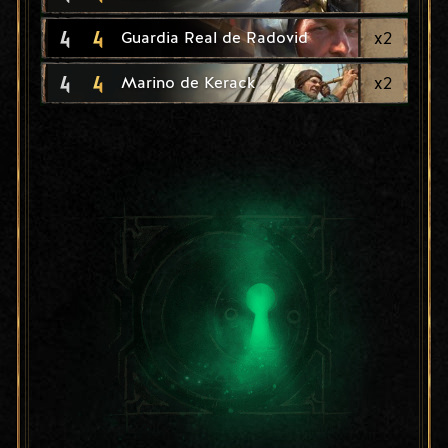
4
4
x
2
Guardia Real de Radovid
4
4
x
2
Marino de Kerack