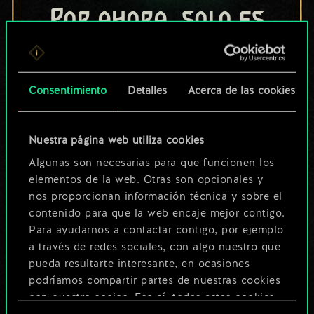
Por ahora, solo es
un conjunto de
cartas compartido.
Consentimiento
Detalles
Acerca de las cookies
¡Pero puede llegar a
ser mucho más!
Nuestra página web utiliza cookies
Algunas son necesarias para que funcionen los
elementos de la web. Otras son opcionales y
Poner nombre a esta baraja y crear
nos proporcionan información técnica y sobre el
una guía
contenido para que la web encaje mejor contigo.
Para ayudarnos a contactar contigo, por ejemplo
a través de redes sociales, con algo nuestro que
Editar baraja
pueda resultarte interesante, en ocasiones
podríamos compartir partes de nuestras cookies
O
con nuestro socios. Eso sí, todas estas cookies