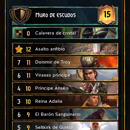
15
Muro de escudos
0
Calavera de cristal
12
Asalto anfibio
7
11
Donimir de Troy
6
11
Viraxas príncipe
4
10
Príncipe Anséis
3
10
Reina Adalia
6
9
El Barón Sanguinario
5
9
Seltkirk de Guleta