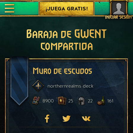
¡JUEGA GRATIS!
INICIAR SESIÓN
Baraja de GWENT
compartida
Muro de escudos
northernrealms
deck
8900
25
22
161