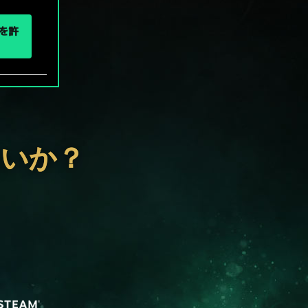
eを許
ないか？