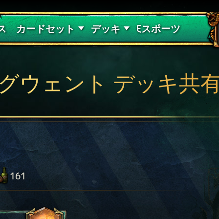
紅き血の呪縛
デッキガイド
ス
カードセット
デッキ
Eスポーツ
グウェント デッキ共
161