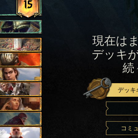
15
現在は
デッキ
続
デッキ
コミ
ク