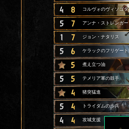
4
8
コルヴォのヴィソゴタ
5
7
アンナ・ストレンガー
1
7
ジョン・ナタリス
5
6
ケラックのフリゲート
5
煮え立つ油
5
5
テメリア軍の鼓手
4
猪突猛進
5
4
トライダムの歩兵
4
4
攻城支援