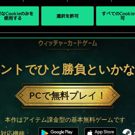
なCookieのみを
すべてのCooki
選択を許可
使用する
可
ントでひと勝負といか
PCで無料プレイ！
本作はアイテム課金型の基本無料ゲームです
他対応機種：