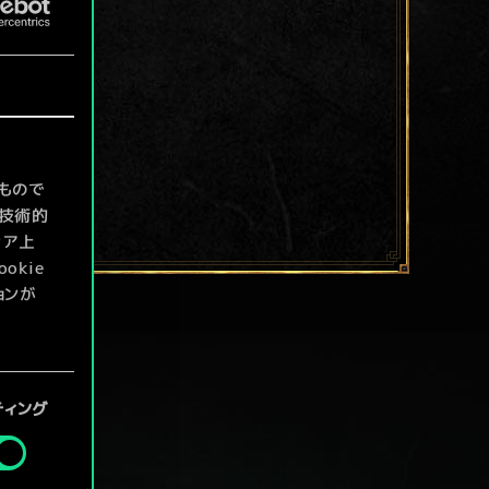
もので
て技術的
ィア上
kie
ョンが
定」メニ
ティング