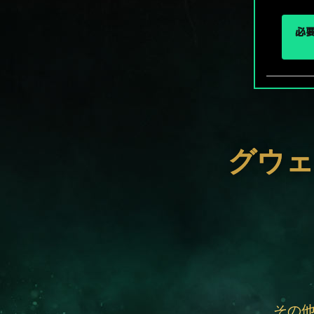
必要
グウェ
その