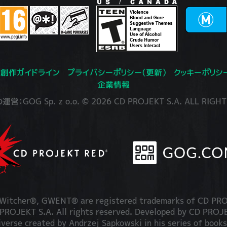
創作ガイドライン
プライバシーポリシー（更新）
クッキーポリシ
企業情報
：GOG Sp. z o.o. © 2026 CD PROJEKT S.A. ALL RIGHT
itcher®, GWENT® are registered trademarks of CD PRO
OJEKT S.A. All rights reserved. Developed by CD PRO
iverse created by Andrzej Sapkowski in his series of books