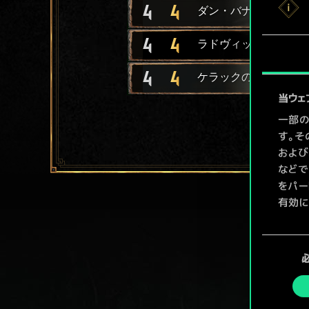
4
4
ダン・バナー隊
4
4
ラドヴィッドの近衛兵
4
4
ケラックの海兵隊
当ウェ
一部の
す。そ
および
などで
をパー
有効に
Coo
同
ューで
意
の
選
択