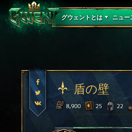
サポート
グウェントとは
ニュー
盾の壁
8,900
25
22