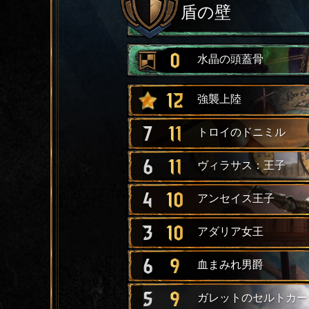
盾の壁
0
水晶の頭蓋骨
12
強襲上陸
7
11
トロイのドニミル
6
11
ヴィラサス：王子
4
10
アンセイス王子
3
10
アダリア女王
6
9
血まみれ男爵
5
9
ガレットのセルトカー