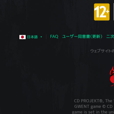
FAQ
ユーザー同意書（更新）
二次
日本語
ウェブサイトの運営
CD PROJEKT®, The W
GWENT game © CD PR
game is set in the un