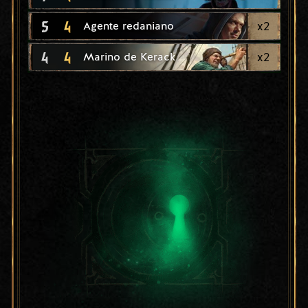
5
4
x
2
Agente redaniano
4
4
x
2
Marino de Kerack