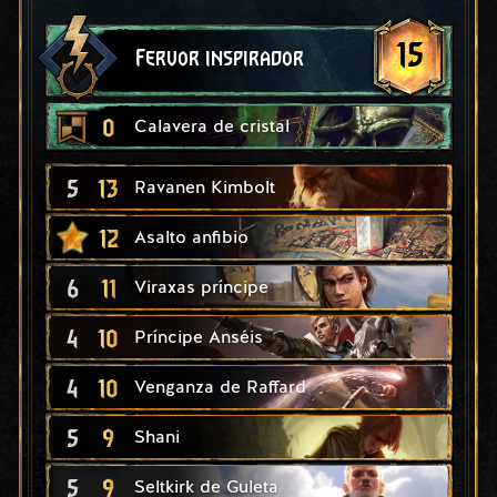
15
Fervor inspirador
0
Calavera de cristal
5
13
Ravanen Kimbolt
12
Asalto anfibio
6
11
Viraxas príncipe
4
10
Príncipe Anséis
4
10
Venganza de Raffard
5
9
Shani
5
9
Seltkirk de Guleta