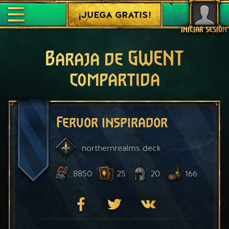
¡JUEGA GRATIS!
INICIAR SESIÓN
Baraja de GWENT
compartida
Fervor inspirador
northernrealms
deck
8850
25
20
166