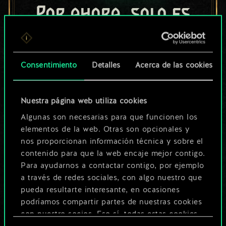
Por ahora, solo es
un conjunto de
cartas compartido.
Consentimiento
Detalles
Acerca de las cookies
¡Pero puede llegar a
ser mucho más!
Nuestra página web utiliza cookies
Algunas son necesarias para que funcionen los
elementos de la web. Otras son opcionales y
Poner nombre a esta baraja y crear
nos proporcionan información técnica y sobre el
una guía
contenido para que la web encaje mejor contigo.
Para ayudarnos a contactar contigo, por ejemplo
a través de redes sociales, con algo nuestro que
Editar baraja
pueda resultarte interesante, en ocasiones
podríamos compartir partes de nuestras cookies
O
con nuestro socios. Eso sí, todas estas cookies