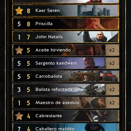
8
Kaer Seren
5
8
Priscilla
1
7
John Natalis
5
x
2
Aceite hirviendo
5
5
x
2
Sargento kaedweni
5
5
Carrobalista
3
5
x
2
Balista reforzada
1
5
x
2
Maestro de asedios
4
Cabrestante
7
4
Caballero maldito