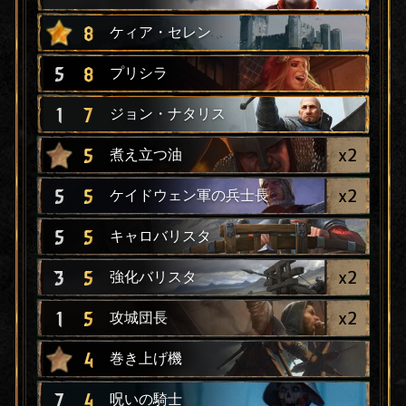
8
ケィア・セレン
5
8
プリシラ
1
7
ジョン・ナタリス
x
2
5
煮え立つ油
x
2
5
5
ケイドウェン軍の兵士長
5
5
キャロバリスタ
x
2
3
5
強化バリスタ
x
2
1
5
攻城団長
4
巻き上げ機
7
4
呪いの騎士