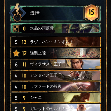
15
激情
0
水晶の頭蓋骨
5
13
ラヴァネン・キンボルト
12
強襲上陸
6
11
ヴィラサス：王子
4
10
アンセイス王子
4
10
ラファードの報復
5
9
シャニ
5
9
ガレットのセルトカーク