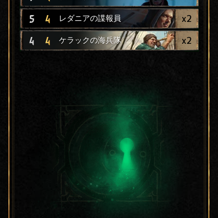
x
2
5
4
レダニアの諜報員
x
2
4
4
ケラックの海兵隊