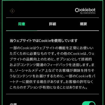
現在はまだこれし
か共有デッキがあ
同意
詳細
概要
りませんが、
続々追加中！
当ウェブサイトではCookieを使用しています
一部のCookieはウェブサイトの機能を正常にお使いい
ただくために必要なものです。その他のCookieは、ウェ
デッキ名入力＆ガイドを作成
ブサイトの品質向上のために、オプションとして技術的
およびコンテンツ関連のフィードバックを送信します。ま
デッキを編集
た、ソーシャルメディア上などでお客様が興味を持ちそ
うなコンテンツをお届けするために、一部のCookieをパ
ートナーに提供する場合があります。お客様の許可なく
/
これらのオプションが有効になることはありません。
コミュニティデッキを閲覧
Cookieの使用およびパフォーマンスの変更点に関する
同
詳細は、下記の「設定」メニューでご確認ください。
必須