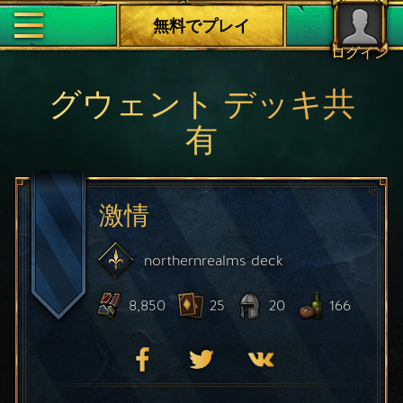
無料でプレイ
ログイン
グウェント デッキ共
有
激情
northernrealms
deck
8,850
25
20
166