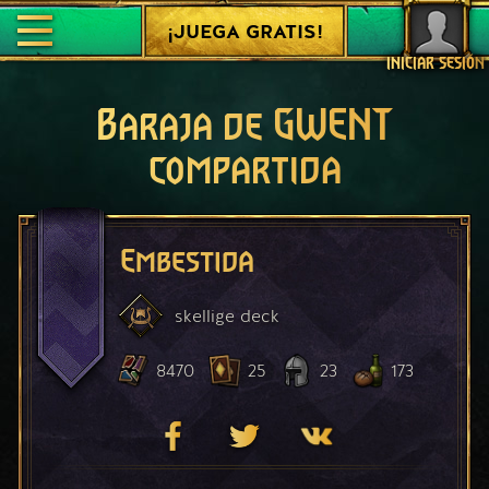
¡JUEGA GRATIS!
INICIAR SESIÓN
Baraja de GWENT
compartida
Embestida
skellige
deck
8470
25
23
173