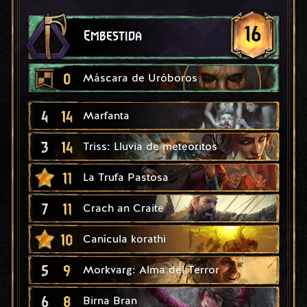
16
Embestida
0
Máscara de Uróboros
4
14
Marfanta
3
14
Triss: Lluvia de meteoritos
11
La Trufa Pastosa
7
11
Crach an Craite
10
Canícula korathi
5
9
Morkvarg: Alma del Terror
6
8
Birna Bran