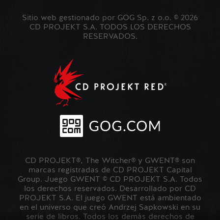
Sitio web gestionado por GOG Sp. z o.o. © 2026
CD PROJEKT S.A. TODOS LOS DERECHOS
RESERVADOS.
CD PROJEKT®, The Witcher® y GWENT® son
marcas registradas de CD PROJEKT Capital
Group. Juego GWENT © CD PROJEKT S.A. Todos
los derechos reservados. Desarrollado por CD
PROJEKT S.A. El juego GWENT está ambientado
en el universo que creó Andrzej Sapkowski en su
serie de libros. Todos los demás derechos de