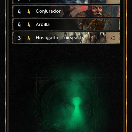
4
4
Conjurador
4
4
Ardilla
3
4
x
2
Hostigador Tuirseach