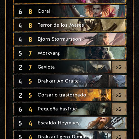
6
8
Coral
4
8
Terror de los Mares
4
8
Bjorn Stormursson
5
7
Morkvarg
2
7
x
2
Gaviota
4
5
Drakkar An Craite
2
5
x
2
Corsario trastornado
6
4
x
2
Pequeña havfrue
5
4
Escaldo Heymaey
5
4
x
2
Drakkar ligero Dimun