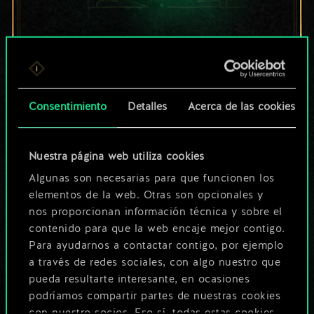
Por ahora, solo es
un conjunto de
cartas compartido.
Consentimiento
Detalles
Acerca de las cookies
¡Pero puede llegar a
Nuestra página web utiliza cookies
ser mucho más!
Algunas son necesarias para que funcionen los
elementos de la web. Otras son opcionales y
nos proporcionan información técnica y sobre el
Poner nombre a esta baraja y crear
contenido para que la web encaje mejor contigo.
una guía
Para ayudarnos a contactar contigo, por ejemplo
a través de redes sociales, con algo nuestro que
pueda resultarte interesante, en ocasiones
Editar baraja
podríamos compartir partes de nuestras cookies
con nuestro socios. Eso sí, todas estas cookies