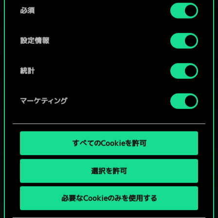
同
コミュニティデッキを閲覧
詳細は、下記の「設定」メニューでご確認ください。
必須
意
の
選
設定情報
択
統計
マーケティング
すべてのCookieを許可
選択を許可
グウェントでひと勝負といかない
必要なCookieのみを使用する
か？