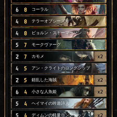
6
8
コーラル
4
8
テラーオブシーズ号
4
8
ビョルン・ストーマーソン
5
7
モークヴァーグ
x
2
2
7
カモメ
4
5
アン・クライトのロングシップ
x
2
2
5
錯乱した海賊
x
2
6
4
小さな人魚姫
5
4
ヘイマイの吟遊詩人
x
2
5
4
ディムンの軽量ロングシップ