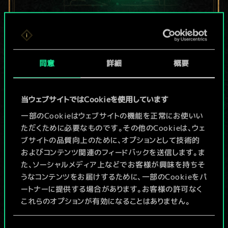
現在はまだこれし
か共有デッキがあ
同意
詳細
概要
りませんが、
当ウェブサイトではCookieを使用しています
続々追加中！
一部のCookieはウェブサイトの機能を正常にお使いい
ただくために必要なものです。その他のCookieは、ウェ
ブサイトの品質向上のために、オプションとして技術的
デッキ名入力＆ガイドを作成
およびコンテンツ関連のフィードバックを送信します。ま
た、ソーシャルメディア上などでお客様が興味を持ちそ
デッキを編集
うなコンテンツをお届けするために、一部のCookieをパ
ートナーに提供する場合があります。お客様の許可なく
これらのオプションが有効になることはありません。
/
Cookieの使用およびパフォーマンスの変更点に関する