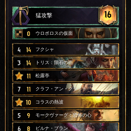
16
猛攻撃
0
ウロボロスの仮面
4
14
フクシャ
3
14
トリス：隕石の雨
11
松露亭
7
11
クラフ・アン・クライト
10
コラスの熱波
5
9
モークヴァーグ：恐怖の心
6
8
ビルナ・ブラン