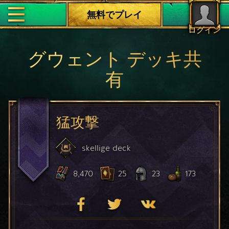
無料でプレイ
ログイン
グウェント デッキ共
有
猛攻撃
skellige
deck
8,470
25
23
173