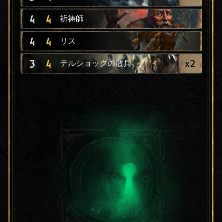
4
4
祈祷師
4
4
リス
x
2
3
4
テルショックの散兵