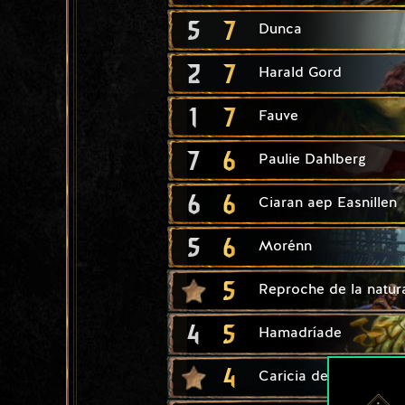
5
7
Dunca
2
7
Harald Gord
1
7
Fauve
7
6
Paulie Dahlberg
6
6
Ciaran aep Easnillen
5
6
Morénn
5
Reproche de la natur
4
5
Hamadríade
4
Caricia de dríade