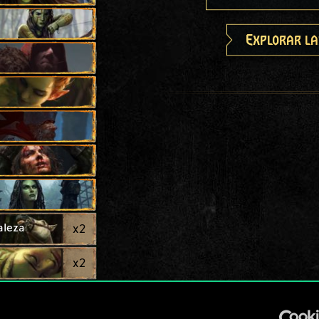
Explorar la
aleza
x
2
x
2
x
2