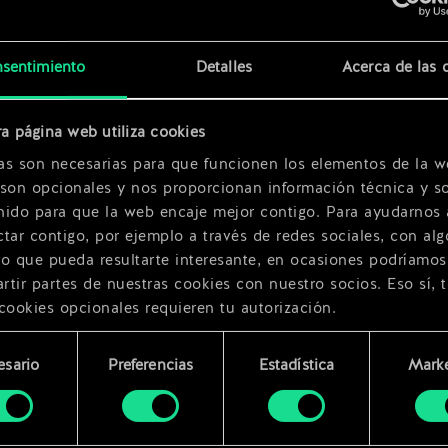
x
2
x
2
sentimiento
Detalles
Acerca de las 
x
2
a página web utiliza cookies
as son necesarias para que funcionen los elementos de la w
 son opcionales y nos proporcionan información técnica y so
nido para que la web encaje mejor contigo. Para ayudarnos 
tar contigo, por ejemplo a través de redes sociales, con alg
ro que pueda resultarte interesante, en ocasiones podríamos
tir partes de nuestras cookies con nuestro socios. Eso sí, 
cookies opcionales requieren tu autorización.
rarás todos los detalles sobre nuestro uso de las cookies y
esario
Preferencias
Estadística
Marke
 modificar tus preferencias al respecto en el menú «Ajustes
miento
bajo.