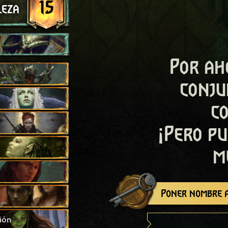
15
leza
Por ah
conju
c
¡Pero pu
m
Poner nombre a
ión