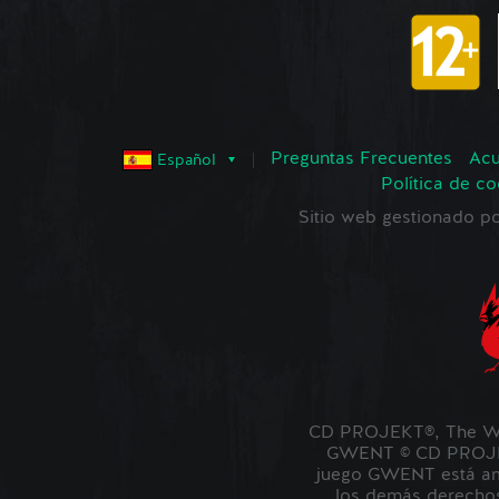
Preguntas Frecuentes
Acu
Español
Política de co
Sitio web gestionado
CD PROJEKT®, The Wi
GWENT © CD PROJEKT
juego GWENT está amb
los demás derechos