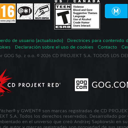
erdo de usuario (actualizado)
Directrices para contenido 
okies
Declaración sobre el uso de cookies
Contacto
Ce
 por GOG Sp. z o.o. © 2026 CD PROJEKT S.A. TODOS LOS
tcher® y GWENT® son marcas registradas de CD PROJEKT 
 S.A. Todos los derechos reservados. Desarrollado por
ientado en el universo que creó Andrzej Sapkowski en su s
 de autor y marcas registradas son propiedad de sus respec