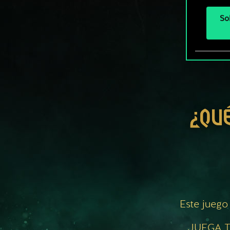
So
¿QU
Este juego
JUEGA T