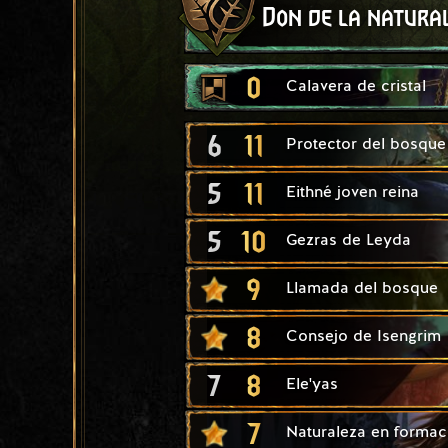
Don de la natura
0
Calavera de cristal
6
11
Protector del bosque
5
11
Eithné joven reina
5
10
Gezras de Leyda
9
Llamada del bosque
8
Consejo de Isengrim
7
8
Ele'yas
7
Naturaleza en formac