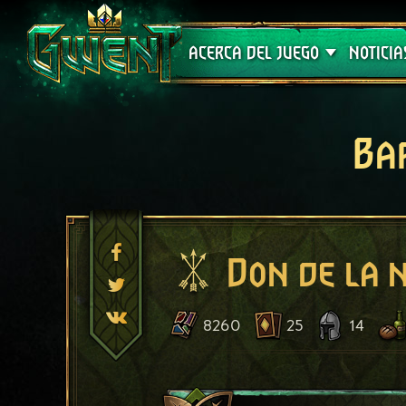
Soporte técnico
ACERCA DEL JUEGO
NOTICIA
Ba
Don de la 
8260
25
14