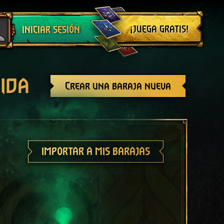
Cerrar sesión
¡JUEGA GRATIS!
INICIAR SESIÓN
ida
Crear una baraja nueva
IMPORTAR A MIS BARAJAS