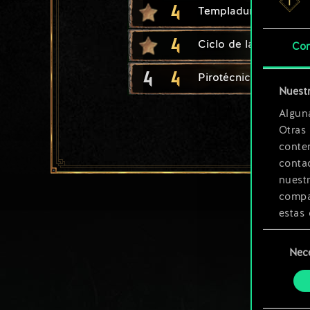
4
Templadura
4
Ciclo de la vida
Con
4
4
Pirotécnico
Nuestr
Algun
Otras
conte
contac
nuest
compar
estas 
Selección
Encont
Nec
de
podrás
consenti
más a