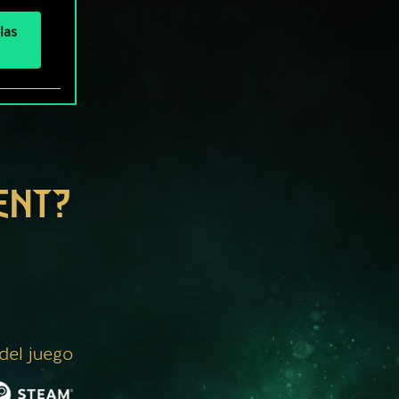
las
ENT?
 del juego