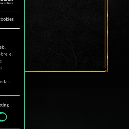
cookies
eb.
bre el
a
o
todas
ting
» de