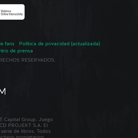
de fans
Política de privacidad (actualizada)
ntro de prensa
 DERECHOS RESERVADOS.
Capital Group. Juego
 CD PROJEKT S.A. El
erie de libros. Todos
tivos propietarios.