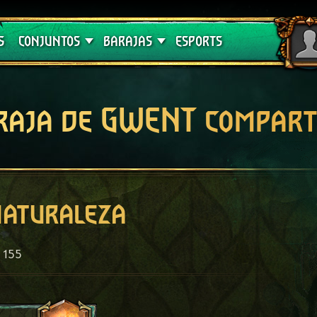
Crimson Curse
Guías de barajas
S
CONJUNTOS
BARAJAS
ESPORTS
raja de GWENT compart
naturaleza
155