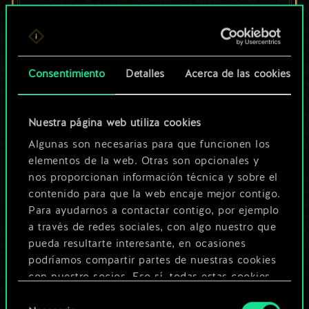
un conjunto de
cartas compartido.
¡Pero puede llegar a
Consentimiento
Detalles
Acerca de las cookies
ser mucho más!
Nuestra página web utiliza cookies
Algunas son necesarias para que funcionen los
Poner nombre a esta baraja y crear
elementos de la web. Otras son opcionales y
nos proporcionan información técnica y sobre el
una guía
contenido para que la web encaje mejor contigo.
Para ayudarnos a contactar contigo, por ejemplo
Editar baraja
a través de redes sociales, con algo nuestro que
pueda resultarte interesante, en ocasiones
podríamos compartir partes de nuestras cookies
O
con nuestro socios. Eso sí, todas estas cookies
opcionales requieren tu autorización.
Selección
Explorar las barajas de la