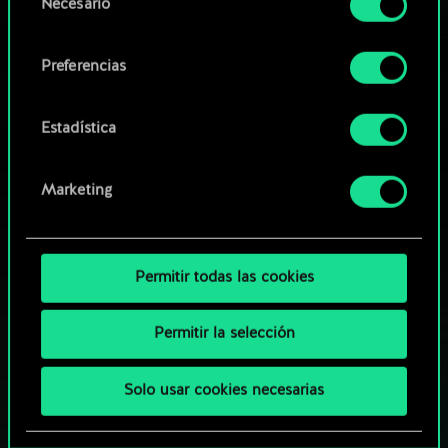
Necesario
de
comunidad
Encontrarás todos los detalles sobre nuestro uso
consentimiento
de las cookies y podrás modificar tus
Preferencias
preferencias al respecto en el menú «Ajustes» de
más abajo.
Estadística
Marketing
Permitir todas las cookies
Permitir la selección
Solo usar cookies necesarias
¿QUÉ TAL UNA PARTIDA DE GWENT?