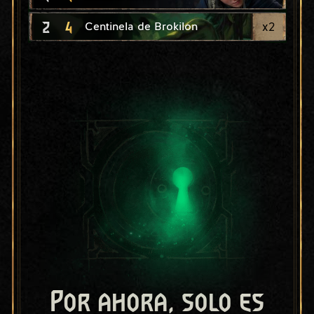
2
4
x
2
Centinela de Brokilon
Por ahora, solo es