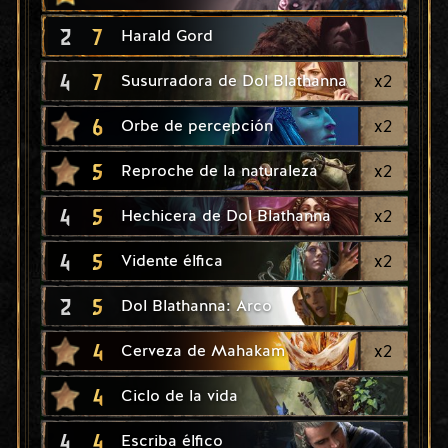
2
7
Harald Gord
4
7
x
2
Susurradora de Dol Blathanna
6
x
2
Orbe de percepción
5
x
2
Reproche de la naturaleza
4
5
x
2
Hechicera de Dol Blathanna
4
5
x
2
Vidente élfica
2
5
Dol Blathanna: Arco
4
x
2
Cerveza de Mahakam
4
Ciclo de la vida
4
4
Escriba élfico