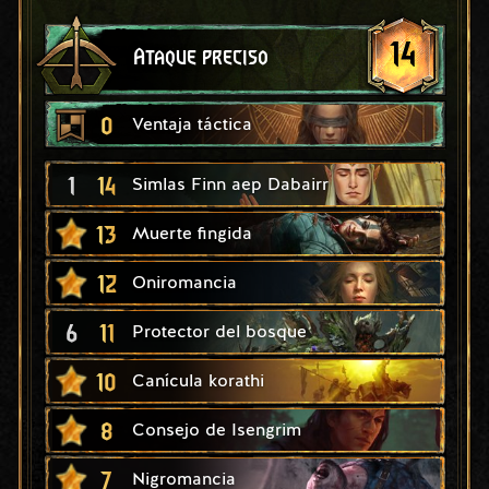
14
Ataque preciso
0
Ventaja táctica
1
14
Simlas Finn aep Dabairr
13
Muerte fingida
12
Oniromancia
6
11
Protector del bosque
10
Canícula korathi
8
Consejo de Isengrim
7
Nigromancia