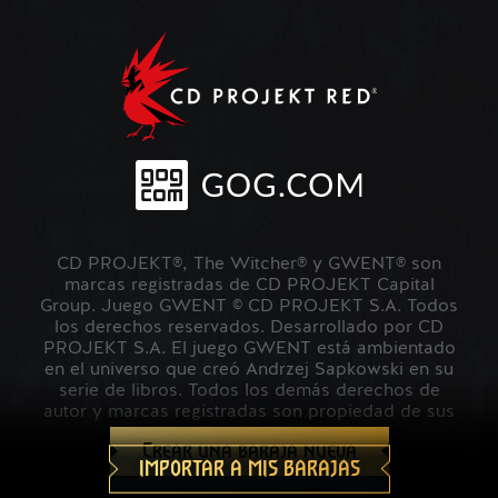
CD PROJEKT®, The Witcher® y GWENT® son
marcas registradas de CD PROJEKT Capital
Group. Juego GWENT © CD PROJEKT S.A. Todos
los derechos reservados. Desarrollado por CD
PROJEKT S.A. El juego GWENT está ambientado
en el universo que creó Andrzej Sapkowski en su
serie de libros. Todos los demás derechos de
autor y marcas registradas son propiedad de sus
respectivos propietarios.
Crear una baraja nueva
IMPORTAR A MIS BARAJAS