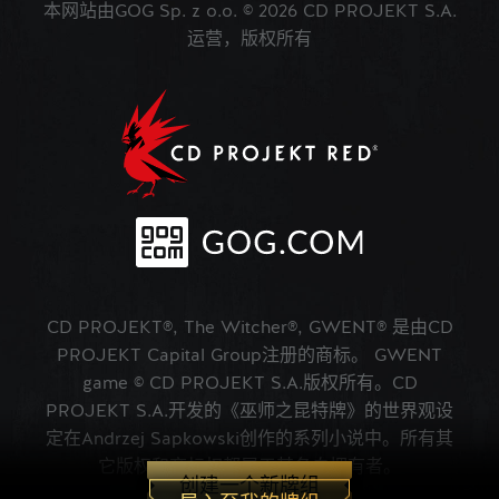
本网站由GOG Sp. z o.o. © 2026 CD PROJEKT S.A.
运营，版权所有
CD PROJEKT®, The Witcher®, GWENT® 是由CD
PROJEKT Capital Group注册的商标。 GWENT
game © CD PROJEKT S.A.版权所有。CD
PROJEKT S.A.开发的《巫师之昆特牌》的世界观设
定在Andrzej Sapkowski创作的系列小说中。所有其
它版权和商标权都属于其各自拥有者。
创建一个新牌组