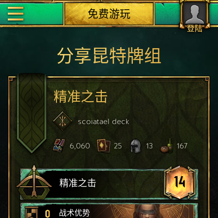
免费游玩
登陆
分享昆特牌组
精准之击
scoiatael
deck
6,060
25
13
167
14
精准之击
0
战术优势