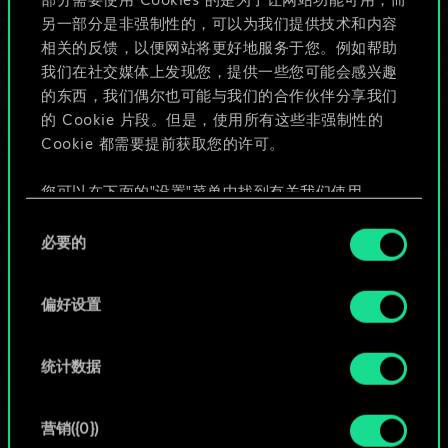
部分需要使用 Cookies 的是为了让网站功能可用，而
给牌组命名并撰写攻略
另一部分是非强制性的，可以为我们提供技术和内容
相关的反馈，以便网站将更好地服务于您。例如帮助
我们在社交媒体上发现您，提供一些您可能会感兴趣
编辑牌组
的东西，我们偶尔也可能与我们的合作伙伴分享我们
的 Cookie 片段。但是，使用所有这些非强制性的
或
Cookie 都需要提前获取您的许可。
您可以在下面的"设置"菜单中找到有关我们使用
浏览社区牌组
Cookie 的所有详细信息，并调整您对 Cookie 的偏
同
好。一旦您了解了其中的内容并准备好继续，请点
必要的
意
击"确定"。
选
择
偏好设置
统计数据
营销({0})