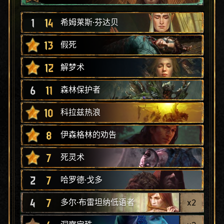
1
14
希姆莱斯·芬达贝
13
假死
12
解梦术
6
11
森林保护者
10
科拉兹热浪
8
伊森格林的劝告
7
死灵术
2
7
哈罗德·戈多
4
7
x
2
多尔·布雷坦纳低语者