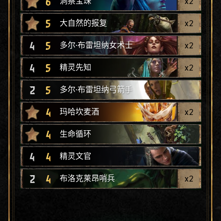
6
x
2
洞察宝珠
5
x
2
大自然的报复
4
5
x
2
多尔·布雷坦纳女术士
4
5
x
2
精灵先知
2
5
多尔·布雷坦纳弓箭手
4
x
2
玛哈坎麦酒
4
生命循环
4
4
精灵文官
2
4
x
2
布洛克莱昂哨兵