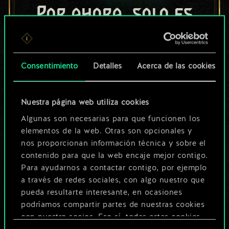
Por ahora, solo es
un conjunto de
cartas compartido.
Consentimiento
Detalles
Acerca de las cookies
¡Pero puede llegar a
ser mucho más!
Nuestra página web utiliza cookies
Algunas son necesarias para que funcionen los
elementos de la web. Otras son opcionales y
Poner nombre a esta baraja y crear
nos proporcionan información técnica y sobre el
una guía
contenido para que la web encaje mejor contigo.
Para ayudarnos a contactar contigo, por ejemplo
a través de redes sociales, con algo nuestro que
Editar baraja
pueda resultarte interesante, en ocasiones
podríamos compartir partes de nuestras cookies
O
con nuestro socios. Eso sí, todas estas cookies