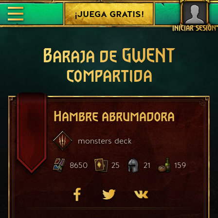
¡JUEGA GRATIS!
INICIAR SESIÓN
Baraja de GWENT
compartida
Hambre abrumadora
monsters
deck
8650
25
21
159