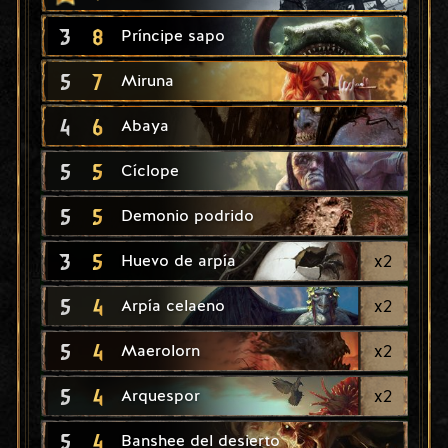
3
8
Príncipe sapo
5
7
Miruna
4
6
Abaya
5
5
Cíclope
5
5
Demonio podrido
3
5
x
2
Huevo de arpía
5
4
x
2
Arpía celaeno
5
4
x
2
Maerolorn
5
4
x
2
Arquespor
5
4
Banshee del desierto