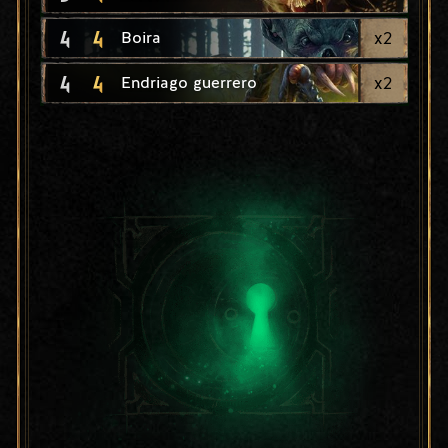
4
4
x
2
Boira
4
4
x
2
Endriago guerrero