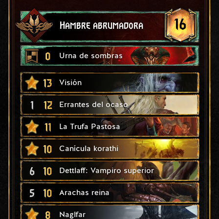
16
Hambre abrumadora
0
Urna de sombras
13
Visión
1
12
Errantes del ocaso
11
La Trufa Pastosa
10
Canícula korathi
6
10
Dettlaff: Vampiro superior
5
10
Arachas reina
8
Naglfar