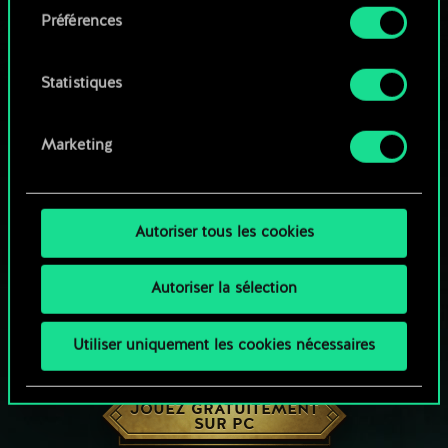
Préférences
Vous pouvez consulter tous les détails sur notre
utilisation des cookies et modifier vos
préférences dans le menu "Paramètres" ci-
Statistiques
dessous.
Marketing
Autoriser tous les cookies
Autoriser la sélection
Utiliser uniquement les cookies nécessaires
UNE PETITE PARTIE DE GWENT ?
JOUEZ GRATUITEMENT
SUR PC