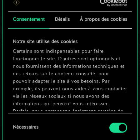
n'est qu'un jeu de
Consentement
Détails
À propos des cookies
cartes partagé.
Mais cela peut être
Notre site utilise des cookies
tellement plus !
Certains sont indispensables pour faire
fonctionner le site. D'autres sont optionnels et
nous fournissent des informations techniques et
Nommer ce jeu et créer un guide
des retours sur le contenu consulté, pour
pouvoir adapter le site à vos besoins. Par
exemple, ils peuvent nous aider à vous contacter
Modifier le jeu
via les réseaux sociaux si nous avons des
informations qui peuvent vous intéresser.
OU
Parfois, nous partageons également certains de
nos cookies avec nos partenaires. Cependant,
Sélection
ces cookies optionnels ne seront appliqués
Nécessaires
du
Parcourir les jeux de la communauté
qu'avec votre permission.
consentement