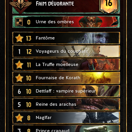
16
Faim dévorante
0
Urne des ombres
13
Fantôme
1
12
Voyageurs du couchant
11
La Truffe moelleuse
10
Fournaise de Korath
6
10
Dettlaff : vampire supérieur
5
10
Reine des arachas
8
Naglfar
3
8
Prince crapaud