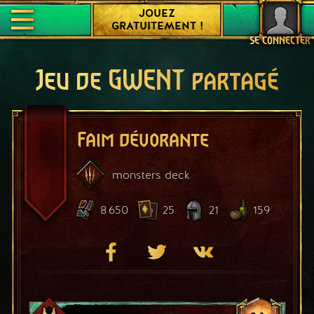
JOUEZ
GRATUITEMENT !
SE CONNECTER
Jeu de GWENT partagé
Faim dévorante
monsters
deck
8 650
25
21
159