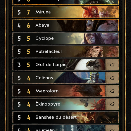
5
7
Miruna
4
6
Abaya
5
5
Cyclope
5
5
Putréfacteur
3
5
x
2
Œuf de harpie
5
4
x
2
Célénos
5
4
x
2
Maerolorn
5
4
x
2
Ékinoppyre
5
4
Banshee du désert
4
4
x
2
Brumelin