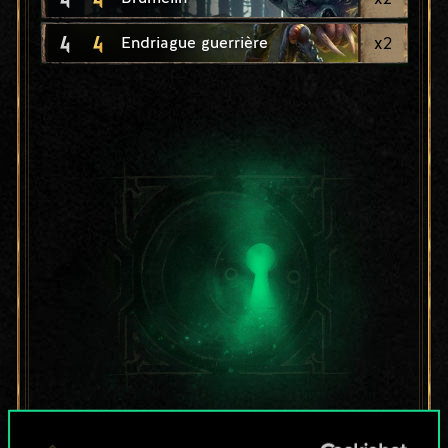
4
4
x
2
Endriague guerrière
Pour l'instant, ce