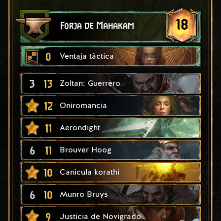
18
Forja de Mahakam
0
Ventaja táctica
3
13
Zoltan: Guerrero
12
Oniromancia
11
Aerondight
6
11
Brouver Hoog
10
Canícula korathi
6
10
Munro Bruys
9
Justicia de Novigrado