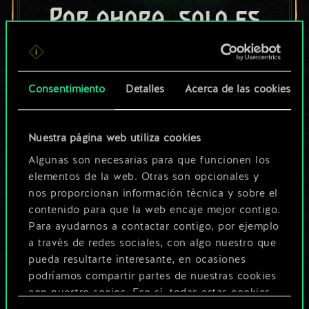
Por ahora, solo es
un conjunto de
cartas compartido.
Consentimiento
Detalles
Acerca de las cookies
¡Pero puede llegar a
ser mucho más!
Nuestra página web utiliza cookies
Algunas son necesarias para que funcionen los
elementos de la web. Otras son opcionales y
Poner nombre a esta baraja y crear
nos proporcionan información técnica y sobre el
una guía
contenido para que la web encaje mejor contigo.
Para ayudarnos a contactar contigo, por ejemplo
a través de redes sociales, con algo nuestro que
Editar baraja
pueda resultarte interesante, en ocasiones
podríamos compartir partes de nuestras cookies
O
con nuestro socios. Eso sí, todas estas cookies