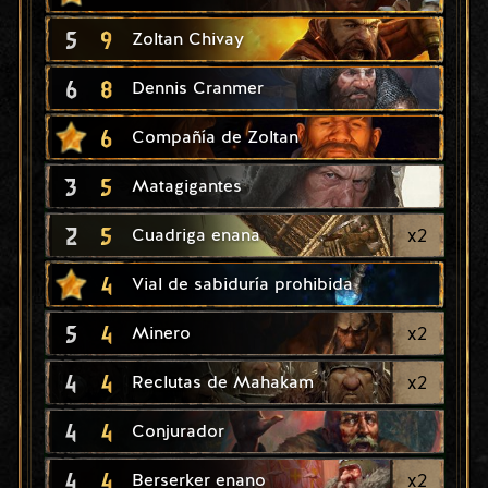
5
9
Zoltan Chivay
6
8
Dennis Cranmer
6
Compañía de Zoltan
3
5
Matagigantes
2
5
x
2
Cuadriga enana
4
Vial de sabiduría prohibida
5
4
x
2
Minero
4
4
x
2
Reclutas de Mahakam
4
4
Conjurador
4
4
x
2
Berserker enano