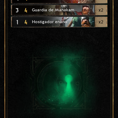
3
4
x
2
Guardia de Mahakam
1
4
x
2
Hostigador enano