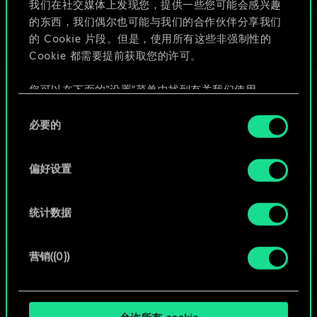
我们在社交媒体上发现您，提供一些您可能会感兴趣
的东西，我们偶尔也可能与我们的合作伙伴分享我们
的 Cookie 片段。但是，使用所有这些非强制性的
给牌组命名并撰写攻略
Cookie 都需要提前获取您的许可。
编辑牌组
您可以在下面的"设置"菜单中找到有关我们使用
Cookie 的所有详细信息，并调整您对 Cookie 的偏
同
好。一旦您了解了其中的内容并准备好继续，请点
必要的
意
或
击"确定"。
选
择
偏好设置
浏览社区牌组
统计数据
营销({0})