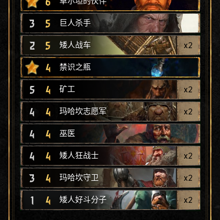
6
卓尔坦的伙伴
3
5
巨人杀手
2
5
x
2
矮人战车
4
禁识之瓶
5
4
x
2
矿工
4
4
x
2
玛哈坎志愿军
4
4
巫医
4
4
x
2
矮人狂战士
3
4
x
2
玛哈坎守卫
1
4
x
2
矮人好斗分子