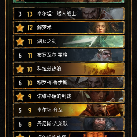
3
13
卓尔坦：矮人战士
12
解梦术
11
湖女之剑
6
11
布罗瓦尔·霍格
10
科拉兹热浪
6
10
穆罗·布鲁伊斯
9
诺维格瑞的制裁
5
9
卓尔坦·齐瓦
6
8
丹尼斯·克莱默