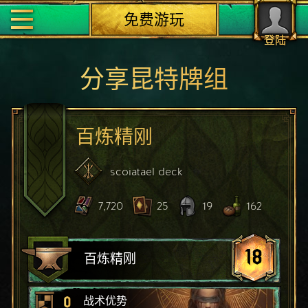
免费游玩
登陆
分享昆特牌组
百炼精刚
scoiatael
deck
7,720
25
19
162
18
百炼精刚
0
战术优势