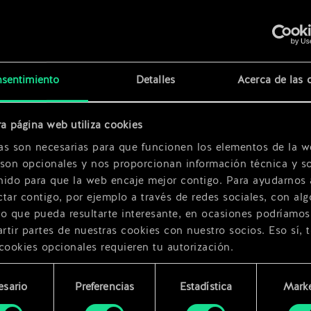
x
2
x
2
sentimiento
Detalles
Acerca de las 
a página web utiliza cookies
x
2
as son necesarias para que funcionen los elementos de la w
 son opcionales y nos proporcionan información técnica y so
nido para que la web encaje mejor contigo. Para ayudarnos 
tar contigo, por ejemplo a través de redes sociales, con alg
ro que pueda resultarte interesante, en ocasiones podríamos
tir partes de nuestras cookies con nuestro socios. Eso sí, 
cookies opcionales requieren tu autorización.
rarás todos los detalles sobre nuestro uso de las cookies y
esario
Preferencias
Estadística
Marke
 modificar tus preferencias al respecto en el menú «Ajustes
miento