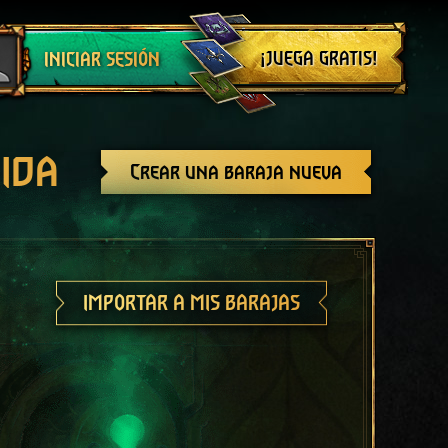
Cerrar sesión
¡JUEGA GRATIS!
INICIAR SESIÓN
ida
Crear una baraja nueva
IMPORTAR A MIS BARAJAS