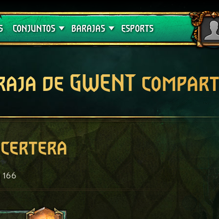
Crimson Curse
Guías de barajas
S
CONJUNTOS
BARAJAS
ESPORTS
raja de GWENT compart
certera
166