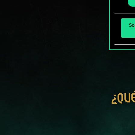
más a
So
¿QU