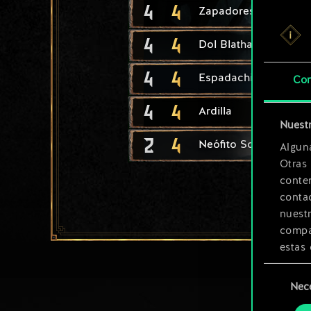
4
4
Zapadores Vrihedd
4
4
Dol Blathanna: Saeta
4
4
Espadachina élfica
Con
4
4
Ardilla
Nuestr
2
4
Neófito Scoia'tael
Algun
Otras
conte
contac
nuest
compar
estas 
Selección
Encont
Nec
de
podrás
consenti