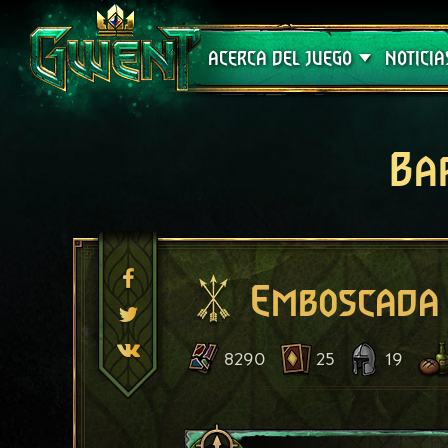
Soporte técnico
ACERCA DEL JUEGO
NOTICIA
Ba
Emboscada 
8290
25
19