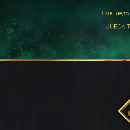
Este juego
JUEGA T