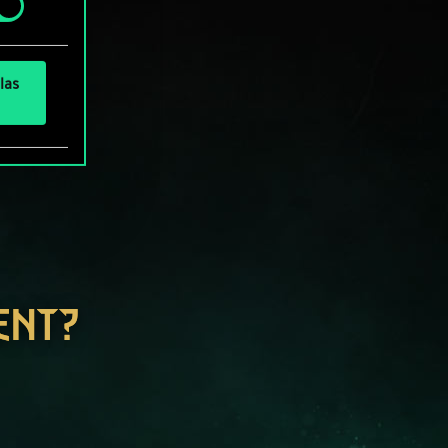
las
ENT?