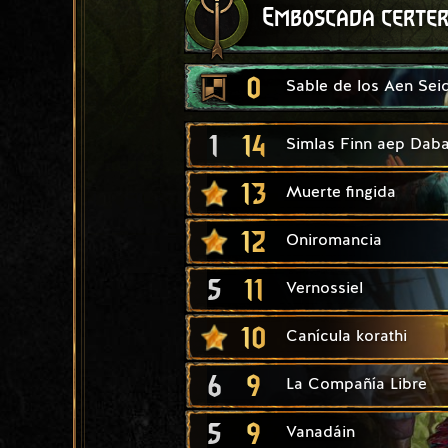
Emboscada certe
0
Sable de los Aen Sei
1
14
Simlas Finn aep Daba
13
Muerte fingida
12
Oniromancia
5
11
Vernossiel
10
Canícula korathi
6
9
La Compañía Libre
5
9
Vanadáin