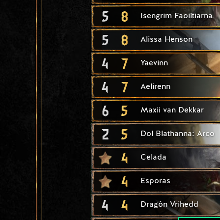
5
8
Isengrim Faoiltiarna
5
8
Alissa Henson
4
7
Yaevinn
4
7
Aelirenn
6
5
Maxii van Dekkar
2
5
Dol Blathanna: Arco
4
Celada
4
Esporas
4
4
Dragón Vrihedd