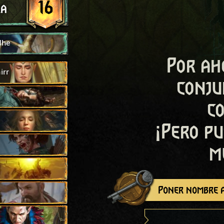
16
ra
dhe
Por ah
irr
conju
c
¡Pero pu
m
Poner nombre a