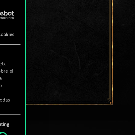
cookies
eb.
bre el
a
o
todas
ting
» de