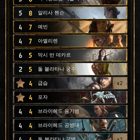
5
8
알리사 헨슨
4
7
예빈
4
7
아엘리렌
6
5
막시 반 데카르
2
5
돌 블라타나 궁수
4
x
2
급습
4
포자
4
4
브라이헤드 용기병
4
4
브라이헤드 공병대
4
4
x
2
돌 블라타나 궁병