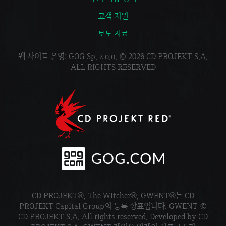
고객 지원
보도 자료
웹 사이트 운영: GOG Sp. z o.o. © 2026 CD PROJEKT S.A.
ALL RIGHTS RESERVED
CD PROJEKT®, The Witcher®, GWENT®는 CD
PROJEKT Capital Group의 등록 상표입니다. GWENT ©
CD PROJEKT S.A. All rights reserved. Developed by CD