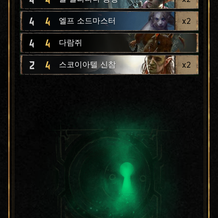
4
4
x
2
엘프 소드마스터
4
4
다람쥐
2
4
x
2
스코이아텔 신참