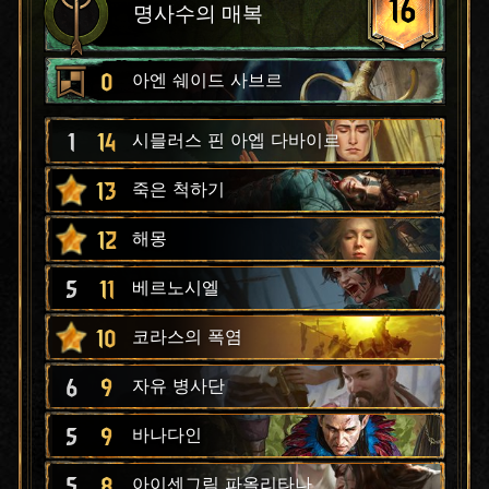
16
명사수의 매복
0
아엔 쉐이드 사브르
1
14
시믈러스 핀 아엡 다바이르
13
죽은 척하기
12
해몽
5
11
베르노시엘
10
코라스의 폭염
6
9
자유 병사단
5
9
바나다인
5
8
아이센그림 파올리타나