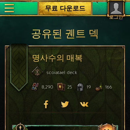
무료 다운로드
로그인
공유된 궨트 덱
명사수의 매복
scoiatael
deck
8,290
25
19
166