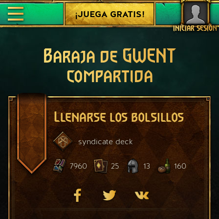
¡JUEGA GRATIS!
INICIAR SESIÓN
Baraja de GWENT
compartida
Llenarse los bolsillos
syndicate
deck
7960
25
13
160