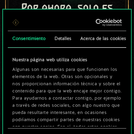
Por ahora, solo es
un conjunto de
cartas compartido.
Consentimiento
Detalles
Acerca de las cookies
¡Pero puede llegar a
ser mucho más!
Nuestra página web utiliza cookies
Algunas son necesarias para que funcionen los
elementos de la web. Otras son opcionales y
Poner nombre a esta baraja y crear
nos proporcionan información técnica y sobre el
una guía
contenido para que la web encaje mejor contigo.
Para ayudarnos a contactar contigo, por ejemplo
a través de redes sociales, con algo nuestro que
Editar baraja
pueda resultarte interesante, en ocasiones
podríamos compartir partes de nuestras cookies
O
con nuestro socios. Eso sí, todas estas cookies