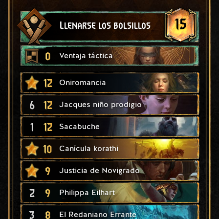
15
Llenarse los bolsillos
0
Ventaja táctica
12
Oniromancia
6
12
Jacques niño prodigio
1
12
Sacabuche
10
Canícula korathi
9
Justicia de Novigrado
2
9
Philippa Eilhart
3
8
El Redaniano Errante