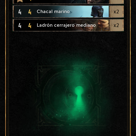
4
4
x
2
Chacal marino
4
4
x
2
Ladrón cerrajero mediano