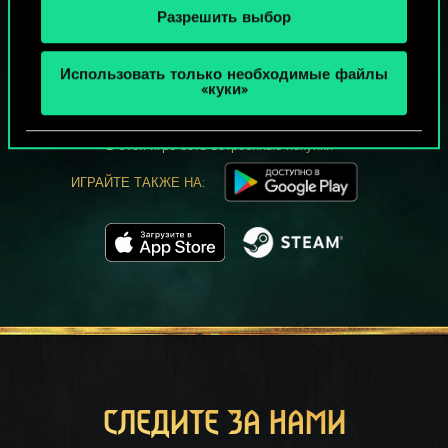
Разрешить выбор
МОЖЕТ ПАРТЕЕЧКУ В ГВИНТ?
Использовать только необходимые файлы
ИГРАТЬ
«куки»
БЕСПЛАТНО НА ПК
В этой игре есть встроенные покупки
ИГРАЙТЕ ТАКЖЕ НА:
СЛЕДИТЕ ЗА НАМИ