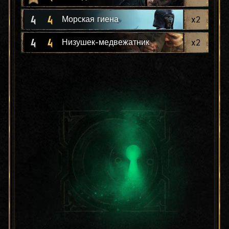
4
4
x
2
Морская гиена
4
4
x
2
Низушек-медвежатник