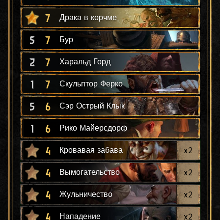
7
Драка в корчме
5
7
Бур
2
7
Харальд Горд
1
7
Скульптор Ферко
5
6
Сэр Острый Клык
1
6
Рико Майерсдорф
4
x
2
Кровавая забава
4
x
2
Вымогательство
4
x
2
Жульничество
4
x
2
Нападение