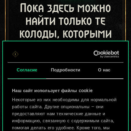
Пока здесь можно
найти только те
колоды, которыми
поделились другие
игроки.
Но их может быть
Согласие
Подробности
О нас
больше!
Наш сайт использует файлы cookie
Некоторые из них необходимы для нормальной
Назвать колоду и описать её
работы сайта. Другие опциональны — они
предоставляют нам технические данные и
информацию, связанную с содержимым сайта,
Изменить колоду
помогая делать его удобнее. Кроме того, мы