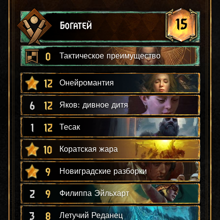
15
Богатей
0
Тактическое преимущество
12
Онейромантия
6
12
Яков: дивное дитя
1
12
Тесак
10
Коратская жара
9
Новиградские разборки
2
9
Филиппа Эйльхарт
3
8
Летучий Реданец