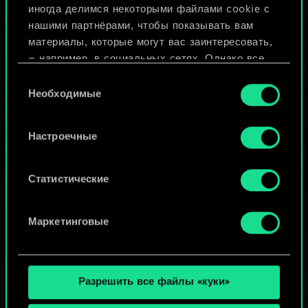
иногда делимся некоторыми файлами cookie с
ИЛИ
нашими партнёрами, чтобы показывать вам
материалы, которые могут вас заинтересовать,
— например, в социальных сетях. Однако все
Просмотреть колоды
опциональные файлы cookie требуют вашего
Выбор
разрешения.
Необходимые
согласия
Найти подробную информацию о том, как мы
Настроечные
используем ваши файлы cookie, и изменить
связанные с ними параметры можно в меню
«Настройки» ниже.
Статистические
Маркетинговые
Разрешить все файлы «куки»