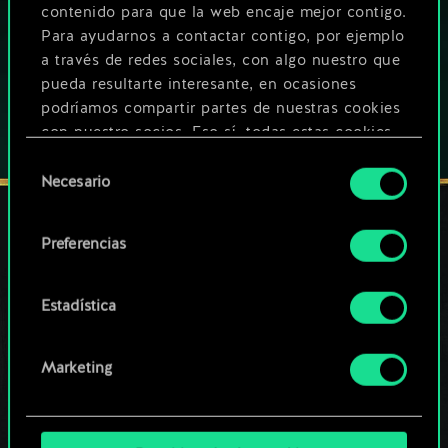
contenido para que la web encaje mejor contigo.
JUEGA TAMBIÉN EN:
Para ayudarnos a contactar contigo, por ejemplo
a través de redes sociales, con algo nuestro que
pueda resultarte interesante, en ocasiones
podríamos compartir partes de nuestras cookies
con nuestro socios. Eso sí, todas estas cookies
opcionales requieren tu autorización.
Selección
Necesario
de
Encontrarás todos los detalles sobre nuestro uso
consentimiento
de las cookies y podrás modificar tus
Preferencias
preferencias al respecto en el menú «Ajustes» de
MANTENTE CONECTADO
más abajo.
Estadística
Marketing