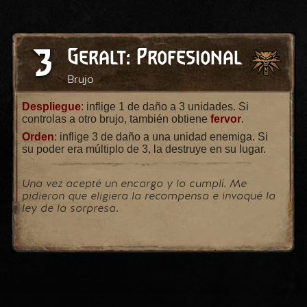
3
Geralt: Profesional
Brujo
Despliegue
: inflige 1 de daño a 3 unidades. Si
controlas a otro brujo, también obtiene
fervor
.
Orden
: inflige 3 de daño a una unidad enemiga. Si
su poder era múltiplo de 3, la destruye en su lugar.
Una vez acepté un encargo y lo cumplí. Me
pidieron que eligiera la recompensa e invoqué la
ley de la sorpresa.