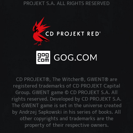
PROJEKT S.A. ALL RIGHTS RESERVED
CD PROJEKT®, The Witcher®, GWENT® are
registered trademarks of CD PROJEKT Capital
Group. GWENT game © CD PROJEKT S.A. All
rights reserved. Developed by CD PROJEKT S.A.
The GWENT game is set in the universe created
by Andrzej Sapkowski in his series of books. All
other copyrights and trademarks are the
property of their respective owners.