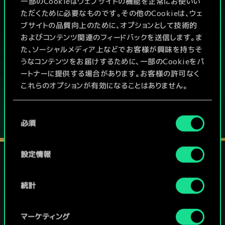
一部のCookieはウェブサイトの機能を正常にお使いい
ただくために必要なものです。その他のCookieは、ウェ
PCで無料プレイ！
ブサイトの品質向上のために、オプションとして技術的
およびコンテンツ関連のフィードバックを送信します。ま
本作はアイテム課金型の基本無料ゲームです
た、ソーシャルメディア上などでお客様が興味を持ちそ
うなコンテンツをお届けするために、一部のCookieをパ
その他対応機種：
ートナーに提供する場合があります。お客様の許可なく
これらのオプションが有効になることはありません。
Cookieの使用およびパフォーマンスの変更点に関する
同
詳細は、下記の「設定」メニューでご確認ください。
必須
意
の
選
設定情報
択
ソーシャルメディア
統計
マーケティング