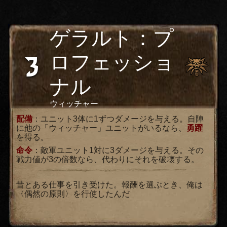
ゲラルト：プ
3
ロフェッショ
ナル
ウィッチャー
配備
：ユニット3体に1ずつダメージを与える。自陣
に他の「ウィッチャー」ユニットがいるなら、
勇躍
を得る。
命令
：敵軍ユニット1対に3ダメージを与える。その
戦力値が3の倍数なら、代わりにそれを破壊する。
昔とある仕事を引き受けた。報酬を選ぶとき、俺は
〈偶然の原則〉を行使したんだ