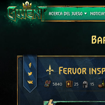
Soporte técnico
ACERCA DEL JUEGO
NOTICIA
Ba
Fervor ins
5840
25
15