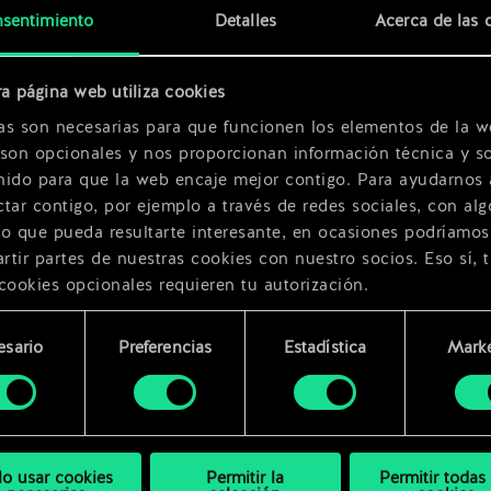
sentimiento
Detalles
Acerca de las 
a página web utiliza cookies
as son necesarias para que funcionen los elementos de la w
 son opcionales y nos proporcionan información técnica y so
nido para que la web encaje mejor contigo. Para ayudarnos 
tar contigo, por ejemplo a través de redes sociales, con alg
ro que pueda resultarte interesante, en ocasiones podríamos
tir partes de nuestras cookies con nuestro socios. Eso sí, 
cookies opcionales requieren tu autorización.
rarás todos los detalles sobre nuestro uso de las cookies y
esario
Preferencias
Estadística
Marke
 modificar tus preferencias al respecto en el menú «Ajustes
miento
bajo.
lo usar cookies
Permitir la
Permitir todas 