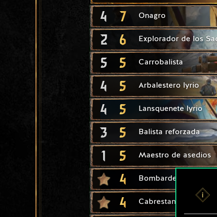
4
7
Onagro
2
6
Explorador de los S
5
5
Carrobalista
4
5
Arbalestero lyrio
4
5
Lansquenete lyrio
3
5
Balista reforzada
1
5
Maestro de asedios
4
Bombardeo
4
Cabrestante