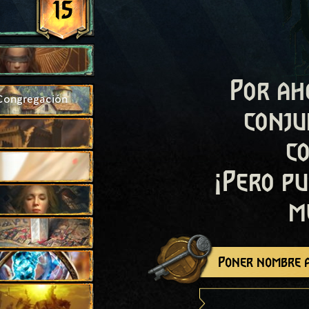
15
Por ah
 Congregación
conju
c
¡Pero pu
m
Poner nombre a