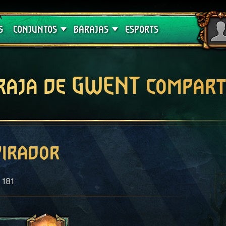
Crimson Curse
Guías de barajas
S
CONJUNTOS
BARAJAS
ESPORTS
raja de GWENT compart
pirador
181