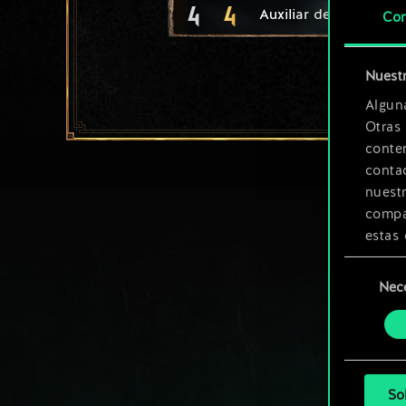
4
4
Auxiliar de asedios
Con
Nuestr
Algun
Otras
conte
contac
nuest
compar
estas 
Selección
Encont
Nec
de
podrás
consenti
más a
So