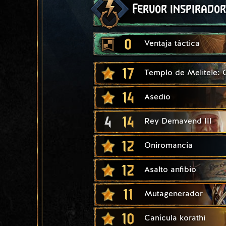
Fervor inspirador
0
Ventaja táctica
17
Templo de Melitele:
14
Asedio
4
14
Rey Demavend III
12
Oniromancia
12
Asalto anfibio
11
Mutagenerador
10
Canícula korathi