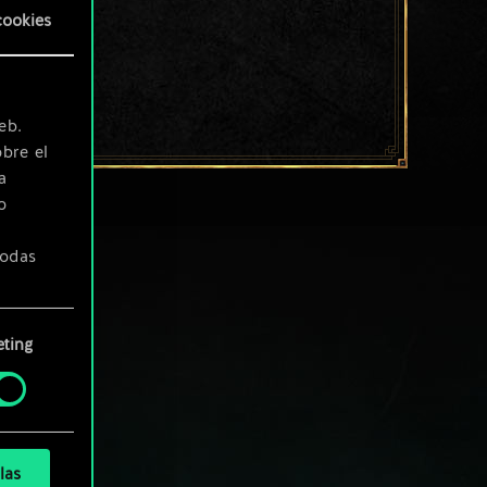
cookies
eb.
bre el
a
o
todas
ting
» de
las