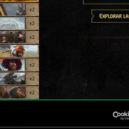
x
2
Explorar la
aqueadores
x
2
x
2
x
2
x
2
x
2
x
2
x
2