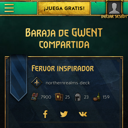
¡JUEGA GRATIS!
INICIAR SESIÓN
Baraja de GWENT
compartida
Fervor inspirador
northernrealms
deck
7900
25
23
159