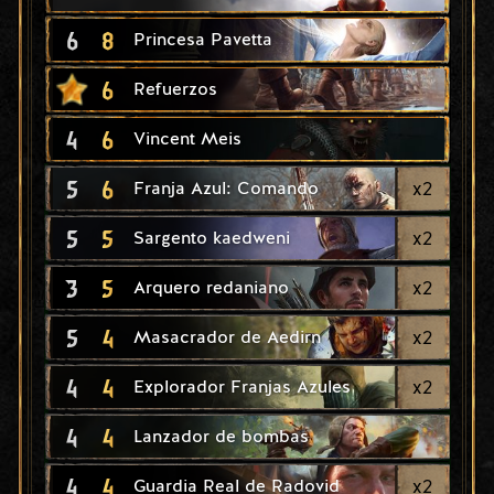
6
8
Princesa Pavetta
6
Refuerzos
4
6
Vincent Meis
5
6
x
2
Franja Azul: Comando
5
5
x
2
Sargento kaedweni
3
5
x
2
Arquero redaniano
5
4
x
2
Masacrador de Aedirn
4
4
x
2
Explorador Franjas Azules
4
4
Lanzador de bombas
4
4
x
2
Guardia Real de Radovid