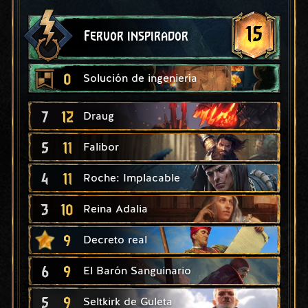
15
Fervor inspirador
0
Solución de ingeniería
7
12
Draug
5
11
Falibor
4
11
Roche: Implacable
3
10
Reina Adalia
9
Decreto real
6
9
El Barón Sanguinario
5
9
Seltkirk de Guleta