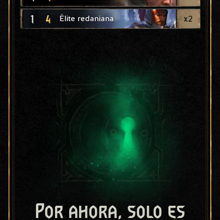
1
4
x
2
Élite redaniana
Por ahora, solo es