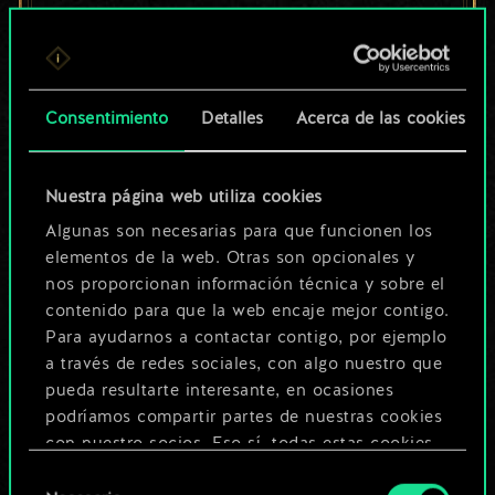
un conjunto de
cartas compartido.
¡Pero puede llegar a
Consentimiento
Detalles
Acerca de las cookies
ser mucho más!
Nuestra página web utiliza cookies
Algunas son necesarias para que funcionen los
Poner nombre a esta baraja y crear
elementos de la web. Otras son opcionales y
nos proporcionan información técnica y sobre el
una guía
contenido para que la web encaje mejor contigo.
Para ayudarnos a contactar contigo, por ejemplo
Editar baraja
a través de redes sociales, con algo nuestro que
pueda resultarte interesante, en ocasiones
podríamos compartir partes de nuestras cookies
O
con nuestro socios. Eso sí, todas estas cookies
opcionales requieren tu autorización.
Selección
Explorar las barajas de la