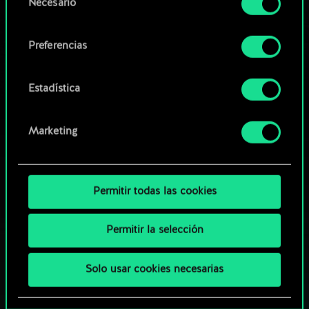
Necesario
de
comunidad
Encontrarás todos los detalles sobre nuestro uso
consentimiento
de las cookies y podrás modificar tus
Preferencias
preferencias al respecto en el menú «Ajustes» de
más abajo.
Estadística
Marketing
Permitir todas las cookies
Permitir la selección
Solo usar cookies necesarias
¿QUÉ TAL UNA PARTIDA DE GWENT?