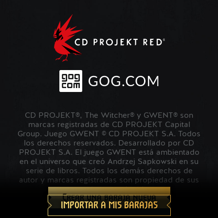
CD PROJEKT®, The Witcher® y GWENT® son
marcas registradas de CD PROJEKT Capital
Group. Juego GWENT © CD PROJEKT S.A. Todos
los derechos reservados. Desarrollado por CD
PROJEKT S.A. El juego GWENT está ambientado
en el universo que creó Andrzej Sapkowski en su
serie de libros. Todos los demás derechos de
autor y marcas registradas son propiedad de sus
respectivos propietarios.
Crear una baraja nueva
IMPORTAR A MIS BARAJAS