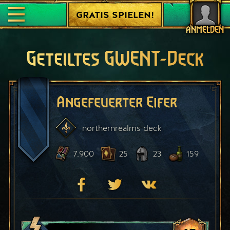
GRATIS SPIELEN!
ANMELDEN
Geteiltes GWENT-Deck
Angefeuerter Eifer
northernrealms
deck
7.900
25
23
159