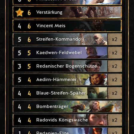
6
Verstärkung
4
6
Vincent Meis
5
6
x
2
Streifen-Kommando
5
5
x
2
Kaedwen-Feldwebel
3
5
x
2
Redanischer Bogenschütze
5
4
x
2
Aedirn-Hämmerer
4
4
x
2
Blaue-Streifen-Späher
4
4
Bombenträger
4
4
x
2
Radovids Königswache
1
4
x
2
Redanien-Elite