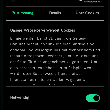
Karten.
Zustimmung
Details
Über Cookies
Wo es doch so viel
mehr sein kann!
Unsere Webseite verwendet Cookies
Einige werden benötigt, damit die Seiten-
Features ordentlich funktionieren, andere sind
Deck benennen und Leitfaden
optional und versorgen uns mit technischem und
erstellen
Inhalts-bezogenem Feedback, um die Bedienung
der Seite für dich angenehmer zu gestalten. Um
dich besser zu erreichen – zum Beispiel wenn
Deck bearbeiten
wir dir über Social-Media-Kanäle etwas
Interessantes mitteilen wollen –, geben wir
ODER
gegebenenfalls auch Teile unserer Cookies an
unsere Partner weiter. Jeder dieser optionalen
Einwilligungsauswahl
Cookies erfordert allerdings deine Zustimmung.
Notwendig
Community-Decks durchsuchen
Alle Details zu unserer Nutzung von Cookies