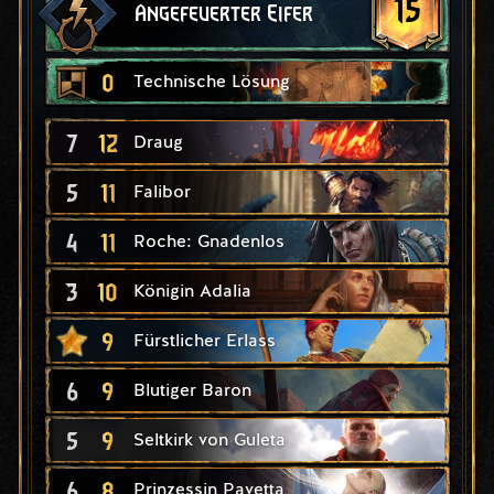
15
Angefeuerter Eifer
0
Technische Lösung
7
12
Draug
5
11
Falibor
4
11
Roche: Gnadenlos
3
10
Königin Adalia
9
Fürstlicher Erlass
6
9
Blutiger Baron
5
9
Seltkirk von Guleta
6
8
Prinzessin Pavetta