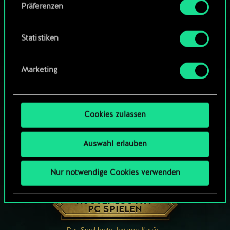
Präferenzen
findest du unten im Menü „Einstellungen“, wo
du, falls gewünscht, auch alle Einstellungen rund
um das Thema Cookies ändern kannst.
Statistiken
Marketing
Cookies zulassen
Auswahl erlauben
Nur notwendige Cookies verwenden
WIE WÄR’S MIT EINER RUNDE GWENT?
KOSTENLOS AUF
PC SPIELEN