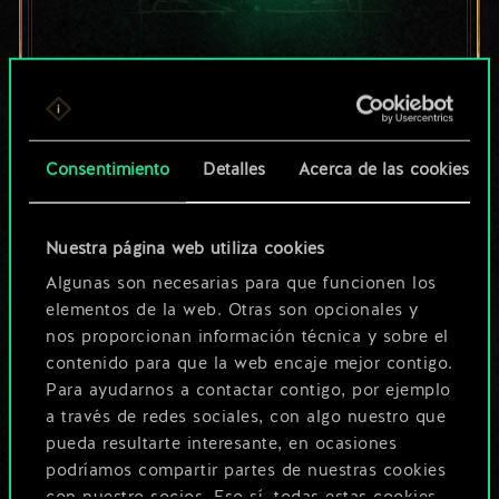
Por ahora, solo es
un conjunto de
cartas compartido.
Consentimiento
Detalles
Acerca de las cookies
¡Pero puede llegar a
Nuestra página web utiliza cookies
ser mucho más!
Algunas son necesarias para que funcionen los
elementos de la web. Otras son opcionales y
nos proporcionan información técnica y sobre el
Poner nombre a esta baraja y crear
contenido para que la web encaje mejor contigo.
una guía
Para ayudarnos a contactar contigo, por ejemplo
a través de redes sociales, con algo nuestro que
pueda resultarte interesante, en ocasiones
Editar baraja
podríamos compartir partes de nuestras cookies
con nuestro socios. Eso sí, todas estas cookies