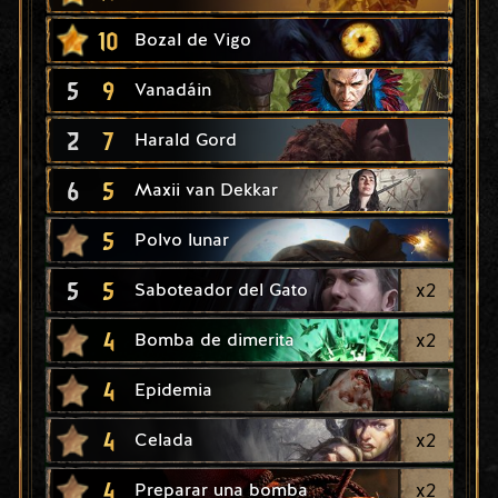
10
Bozal de Vigo
5
9
Vanadáin
2
7
Harald Gord
6
5
Maxii van Dekkar
5
Polvo lunar
5
5
x
2
Saboteador del Gato
4
x
2
Bomba de dimerita
4
Epidemia
4
x
2
Celada
4
x
2
Preparar una bomba