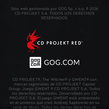
Sitio web gestionado por GOG Sp. z o.o. © 2026
CD PROJEKT S.A. TODOS LOS DERECHOS
RESERVADOS.
CD PROJEKT®, The Witcher® y GWENT® son
marcas registradas de CD PROJEKT Capital
Group. Juego GWENT © CD PROJEKT S.A. Todos
los derechos reservados. Desarrollado por CD
PROJEKT S.A. El juego GWENT está ambientado
en el universo que creó Andrzej Sapkowski en su
serie de libros. Todos los demás derechos de