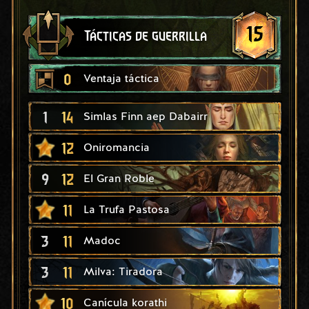
15
Tácticas de guerrilla
0
Ventaja táctica
1
14
Simlas Finn aep Dabairr
12
Oniromancia
9
12
El Gran Roble
11
La Trufa Pastosa
3
11
Madoc
3
11
Milva: Tiradora
10
Canícula korathi