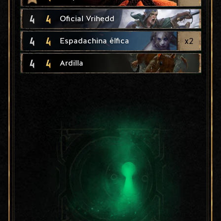
4
4
Oficial Vrihedd
4
4
x
2
Espadachina élfica
4
4
Ardilla