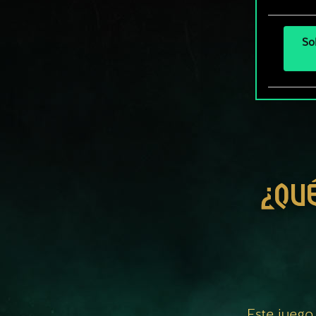
So
¿QU
Este juego