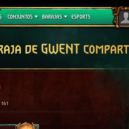
Crimson Curse
Guías de barajas
S
CONJUNTOS
BARAJAS
ESPORTS
raja de GWENT compart
o
161