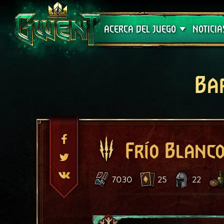
Soporte técnico
ACERCA DEL JUEGO
NOTICIA
Ba
Frío Blanc
7030
25
22