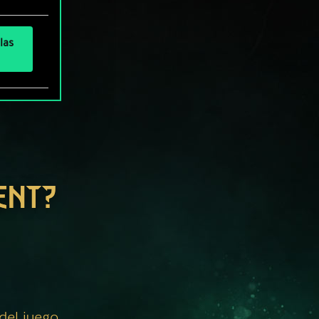
las
ENT?
 del juego