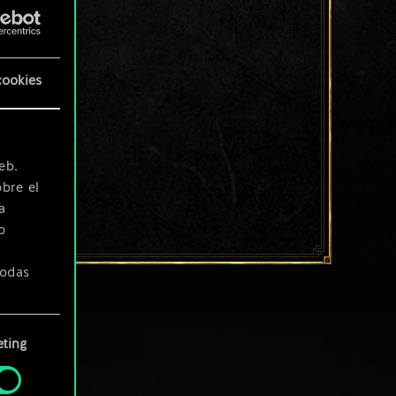
cookies
eb.
bre el
a
o
todas
ting
» de