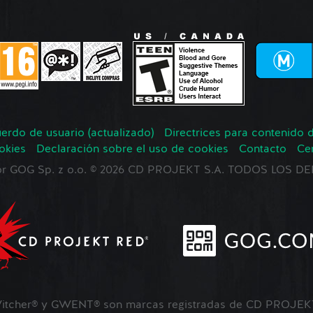
erdo de usuario (actualizado)
Directrices para contenido 
okies
Declaración sobre el uso de cookies
Contacto
Ce
 por GOG Sp. z o.o. © 2026 CD PROJEKT S.A. TODOS LOS
tcher® y GWENT® son marcas registradas de CD PROJEKT 