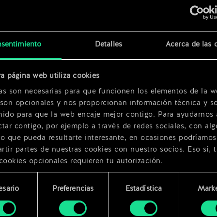
x
2
x
2
sentimiento
Detalles
Acerca de las 
a página web utiliza cookies
x
2
as son necesarias para que funcionen los elementos de la w
 son opcionales y nos proporcionan información técnica y so
nido para que la web encaje mejor contigo. Para ayudarnos 
tar contigo, por ejemplo a través de redes sociales, con alg
ro que pueda resultarte interesante, en ocasiones podríamos
tir partes de nuestras cookies con nuestro socios. Eso sí, 
cookies opcionales requieren tu autorización.
rarás todos los detalles sobre nuestro uso de las cookies y
esario
Preferencias
Estadística
Marke
 modificar tus preferencias al respecto en el menú «Ajustes
miento
bajo.