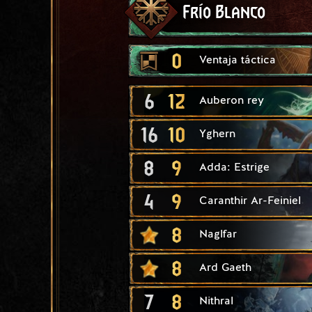
Frío Blanco
0
Ventaja táctica
6
12
Auberon rey
16
10
Yghern
8
9
Adda: Estrige
4
9
Caranthir Ar-Feiniel
8
Naglfar
8
Ard Gaeth
7
8
Nithral