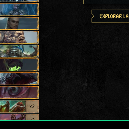
Explorar la
x
2
e
x
2