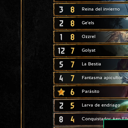
3
8
Reina del invierno
2
8
Ge'els
1
8
Ozzrel
12
7
Golyat
5
7
La Bestia
4
7
Fantasma apicultor
6
Parásito
2
5
Larva de endriago
8
4
Conquistador Aen Ell