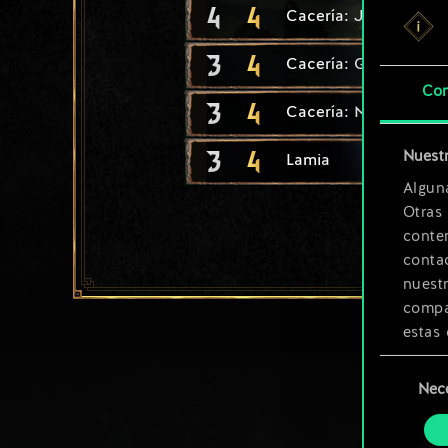
4
4
Cacería: Jinete
3
4
Cacería: Guerrero
Con
3
4
Cacería: Navegadora
3
4
Nuestr
Lamia
Algun
Otras
conte
contac
nuest
compar
estas 
Selección
Encont
Nec
de
podrás
consenti
más a