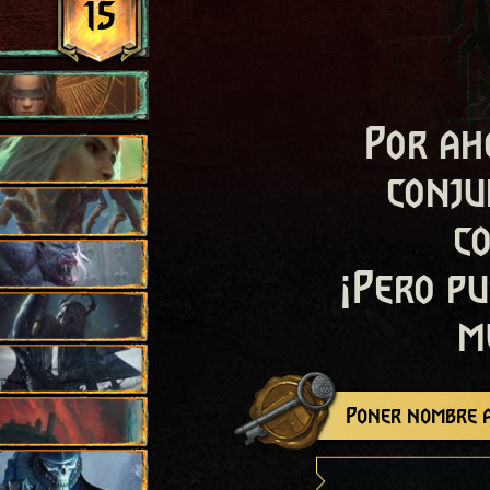
15
Por ah
conju
c
¡Pero pu
m
Poner nombre a