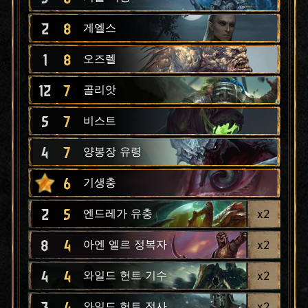
2
8
게엘스
1
8
오즈렐
12
7
골리앗
5
7
비스트
4
7
양봉장 유령
6
기생충
2
5
x
2
엔드레가 유충
8
4
x
2
아엔 엘르 정복자
4
4
x
2
와일드 헌트 기수
3
4
x
2
와일드 헌트 전사