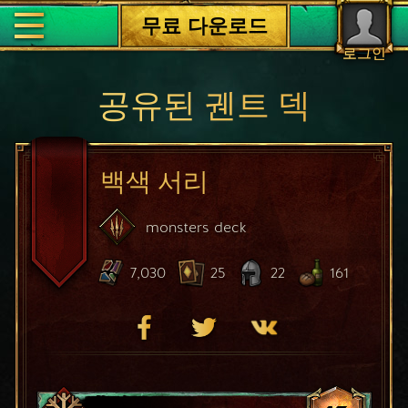
무료 다운로드
로그인
공유된 궨트 덱
백색 서리
monsters
deck
7,030
25
22
161