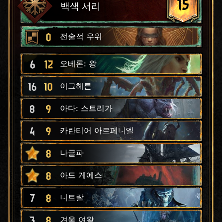
15
백색 서리
0
전술적 우위
6
12
오베론: 왕
16
10
이그헤른
8
9
아다: 스트리가
4
9
카란티어 아르페니엘
8
나글파
8
아드 게에스
7
8
니트랄
3
8
겨울 여왕