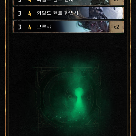
3
4
와일드 헌트 항법사
3
4
x
2
브루샤