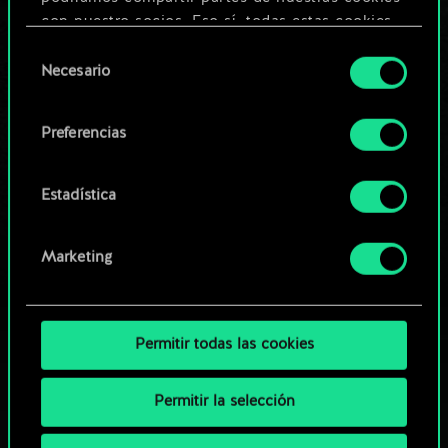
Editar baraja
con nuestro socios. Eso sí, todas estas cookies
opcionales requieren tu autorización.
Selección
O
Necesario
de
Encontrarás todos los detalles sobre nuestro uso
consentimiento
de las cookies y podrás modificar tus
Explorar las barajas de la
Preferencias
preferencias al respecto en el menú «Ajustes» de
comunidad
más abajo.
Estadística
Marketing
Permitir todas las cookies
Permitir la selección