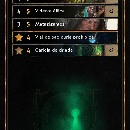
4
5
x
2
Vidente élfica
3
5
Matagigantes
4
Vial de sabiduría prohibida
4
x
2
Caricia de dríade