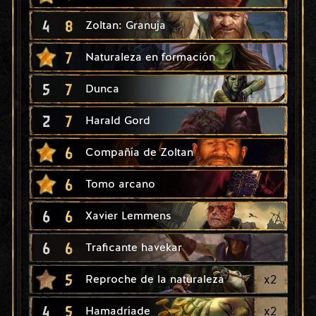
4
8
Zoltan: Granuja
7
Naturaleza en formación
5
7
Dunca
2
7
Harald Gord
6
Compañía de Zoltan
6
Tomo arcano
6
6
Xavier Lemmens
6
6
Traficante havekar
5
x
2
Reproche de la naturaleza
4
5
x
2
Hamadríade