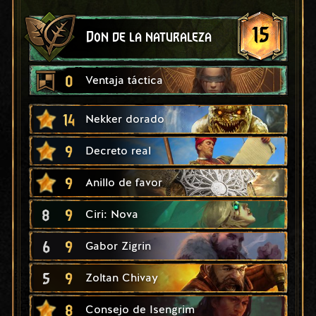
15
Don de la naturaleza
0
Ventaja táctica
14
Nekker dorado
9
Decreto real
9
Anillo de favor
8
9
Ciri: Nova
6
9
Gabor Zigrin
5
9
Zoltan Chivay
8
Consejo de Isengrim