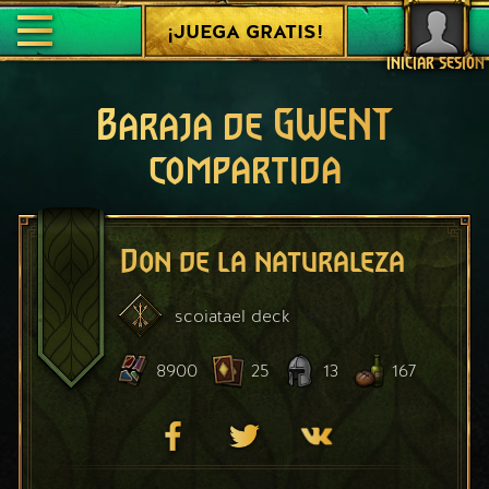
¡JUEGA GRATIS!
INICIAR SESIÓN
Baraja de GWENT
compartida
Don de la naturaleza
scoiatael
deck
8900
25
13
167