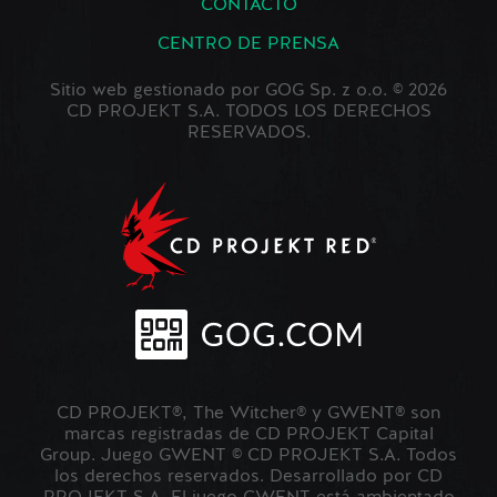
CONTACTO
CENTRO DE PRENSA
Sitio web gestionado por GOG Sp. z o.o. © 2026
CD PROJEKT S.A. TODOS LOS DERECHOS
RESERVADOS.
CD PROJEKT®, The Witcher® y GWENT® son
marcas registradas de CD PROJEKT Capital
Group. Juego GWENT © CD PROJEKT S.A. Todos
los derechos reservados. Desarrollado por CD