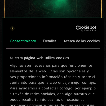
Por ahora, solo es
un conjunto de
Consentimiento
Detalles
Acerca de las cookies
cartas compartido.
¡Pero puede llegar a
Nuestra página web utiliza cookies
Algunas son necesarias para que funcionen los
ser mucho más!
elementos de la web. Otras son opcionales y
nos proporcionan información técnica y sobre el
contenido para que la web encaje mejor contigo.
Poner nombre a esta baraja y crear
Para ayudarnos a contactar contigo, por ejemplo
una guía
a través de redes sociales, con algo nuestro que
pueda resultarte interesante, en ocasiones
podríamos compartir partes de nuestras cookies