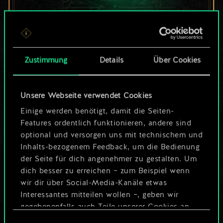
Bis jetzt ist dies nur
ein geteilter Satz
Zustimmung
Details
Über Cookies
Karten.
Unsere Webseite verwendet Cookies
Wo es doch so viel
Einige werden benötigt, damit die Seiten-
mehr sein kann!
Features ordentlich funktionieren, andere sind
optional und versorgen uns mit technischem und
Inhalts-bezogenem Feedback, um die Bedienung
der Seite für dich angenehmer zu gestalten. Um
Deck benennen und Leitfaden
dich besser zu erreichen – zum Beispiel wenn
erstellen
wir dir über Social-Media-Kanäle etwas
Interessantes mitteilen wollen –, geben wir
Deck bearbeiten
gegebenenfalls auch Teile unserer Cookies an
unsere Partner weiter. Jeder dieser optionalen
Einwilligungsauswahl