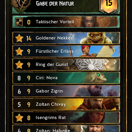
15
Gabe der Natur
0
Taktischer Vorteil
14
Goldener Nekker
9
Fürstlicher Erlass
9
Ring der Gunst
8
9
Ciri: Nova
6
9
Gabor Zigrin
5
9
Zoltan Chivay
8
Isengrims Rat
4
8
Zoltan: Halunke