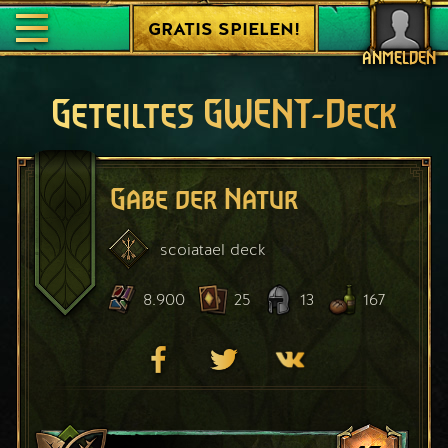
GRATIS SPIELEN!
ANMELDEN
Geteiltes GWENT-Deck
Gabe der Natur
scoiatael
deck
8.900
25
13
167