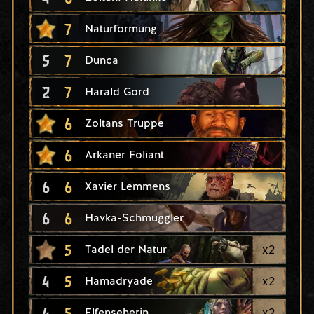
7
Naturformung
5
7
Dunca
2
7
Harald Gord
6
Zoltans Truppe
6
Arkaner Foliant
6
6
Xavier Lemmens
6
6
Havka-Schmuggler
5
x
2
Tadel der Natur
4
5
x
2
Hamadryade
4
5
x
2
Elfenseherin